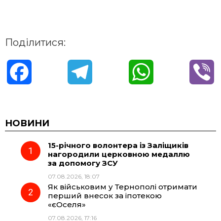
Поділитися:
F
T
W
V
a
e
h
i
c
l
a
b
НОВИНИ
15-річного волонтера із Заліщиків
e
e
t
e
нагородили церковною медаллю
за допомогу ЗСУ
b
g
s
r
07.08.2026, 18:07
Як військовим у Тернополі отримати
o
r
A
перший внесок за іпотекою
«єОселя»
07.08.2026, 17:16
o
a
p