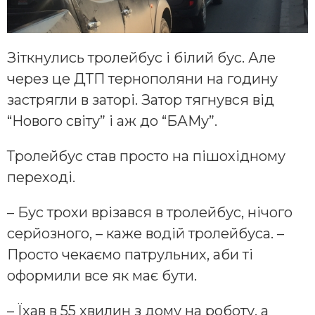
Зіткнулись тролейбус і білий бус. Але
через це ДТП тернополяни на годину
застрягли в заторі. Затор тягнувся від
“Нового світу” і аж до “БАМу”.
Тролейбус став просто на пішохідному
переході.
– Бус трохи врізався в тролейбус, нічого
серйозного, – каже водій тролейбуса. –
Просто чекаємо патрульних, аби ті
оформили все як має бути.
– Їхав в 55 хвилин з дому на роботу, а