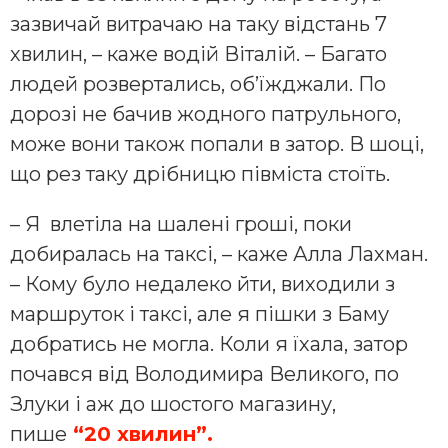
зазвичай витрачаю на таку відстань 7
хвилин, – каже водій Віталій. – Багато
людей розвертались, об’їжджали. По
дорозі не бачив жодного патрульного,
може вони також попали в затор. В шоці,
що рез таку дрібницю півміста стоїть.
– Я влетіла на шалені гроші, поки
добиралась на таксі, – каже Алла Лахман.
– Кому було недалеко йти, виходили з
маршруток і таксі, але я пішки з Баму
добратись не могла. Коли я їхала, затор
почався від Володимира Великого, по
Злуки і аж до шостого магазину,
пише
“20 хвилин”.