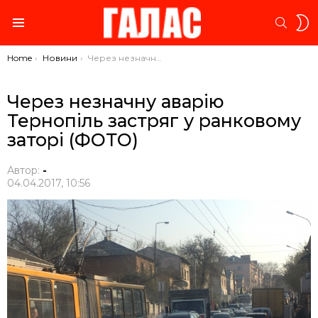
S
SEARC
S
Menu
You are here:
Home
Новини
Через незначну аварію Тернопіль застряг у ранковому заторі (ФОТО)
Через незначну аварію
Тернопіль застряг у ранковому
заторі (ФОТО)
Автор:
-
04.04.2017, 10:56