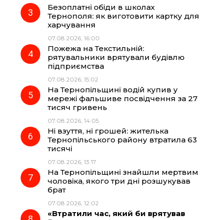
Безоплатні обіди в школах
Тернополя: як виготовити картку для
k
m
p
харчування
07.08.2026, 16:00
Пожежа на Текстильній:
рятувальники врятували будівлю
підприємства
07.08.2026, 15:02
На Тернопільщині водій купив у
мережі фальшиве посвідчення за 27
тисяч гривень
07.08.2026, 14:05
Ні взуття, ні грошей: жителька
Тернопільського району втратила 63
тисячі
07.08.2026, 13:17
На Тернопільщині знайшли мертвим
чоловіка, якого три дні розшукував
брат
07.08.2026, 12:02
«Втратили час, який би врятував