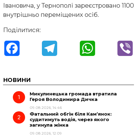
Івановича, у Тернополі зареєстровано 1100
внутрішньо переміщених осіб.
Поділитися:
F
T
W
V
a
e
h
i
c
l
a
b
НОВИНИ
Микулинецька громада втратила
e
e
t
e
Героя Володимира Дичка
09.08.2026, 14:46
b
g
s
r
Фатальний обгін біля Кам’янок:
судитимуть водія, через якого
o
r
A
загинула жінка
09.08.2026, 12:09