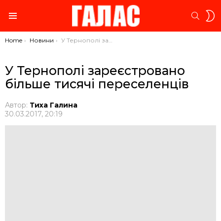
S
SEARC
S
Menu
You are here:
Home
Новини
У Тернополі зареєстровано більше тисячі переселенців
У Тернополі зареєстровано
більше тисячі переселенців
Автор:
Тиха Галина
30.03.2017, 20:19