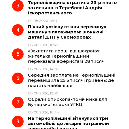
Тернопільщина втратила 23-річного
o
a
p
захисника із Теребовлі Андрія
Іскоростенського
k
m
p
09.08.2026, 09:41
П’яний устілку втікач перекинув
машину з пасажиром: шокуючі
деталі ДТП у Скоморохах
08.08.2026, 16:49
«Захистити гроші від шахраїв»:
жителька Тернопільщини
переказала аферистам 28 тисяч
08.08.2026, 14:20
Середня зарплата на Тернопільщині
перевищила 25,5 тисячі гривень: де
платять найбільше
08.08.2026, 12:30
Обрали Єпископа-помічника для
Бучацької єпархії УГКЦ
08.08.2026, 10:44
На Тернопільщині зіткнулися три
автомобілі: до лікарні потрапили
двоє водіїв і дитина