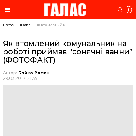
S
SEARC
S
Menu
You are here:
Home
Цікаве
Як втомлений комунальник на роботі приймав “сонячні ванни” (ФОТОФАКТ)
Як втомлений комунальник на
роботі приймав “сонячні ванни”
(ФОТОФАКТ)
Автор:
Бойко Роман
29.03.2017, 21:39