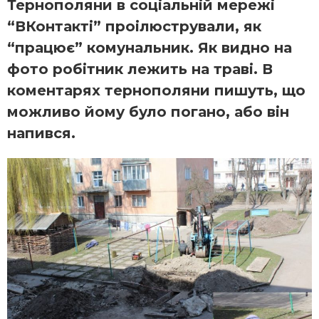
Тернополяни в соціальній мережі
“ВКонтакті” проілюстрували, як
“працює” комунальник. Як видно на
фото робітник лежить на траві. В
коментарях тернополяни пишуть, що
можливо йому було погано, або він
напився.