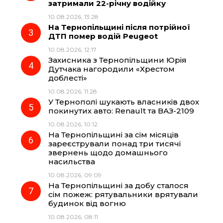
затримали 22-річну водійку
10.08.2026, 13:28
o
a
p
На Тернопільщині після потрійної
ДТП помер водій Peugeot
k
m
p
10.08.2026, 12:17
Захисника з Тернопільщини Юрія
Дутчака нагородили «Хрестом
доблесті»
10.08.2026, 11:28
У Тернополі шукають власників двох
покинутих авто: Renault та ВАЗ-2109
10.08.2026, 10:12
На Тернопільщині за сім місяців
зареєстрували понад три тисячі
звернень щодо домашнього
насильства
10.08.2026, 09:09
На Тернопільщині за добу сталося
сім пожеж: рятувальники врятували
будинок від вогню
10.08.2026, 08:11