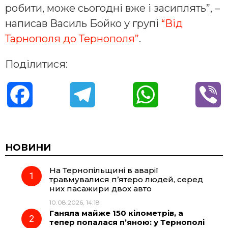
робити, може сьогодні вже і засиплять”, –
написав Василь Бойко у групі
“Від
Тарнополя до Тернополя”
.
Поділитися:
F
T
W
V
a
e
h
i
c
l
a
b
НОВИНИ
На Тернопільщині в аварії
e
e
t
e
травмувалися п’ятеро людей, серед
них пасажири двох авто
b
g
s
r
10.08.2026, 14:18
Ганяла майже 150 кілометрів, а
o
r
A
тепер попалася п’яною: у Тернополі