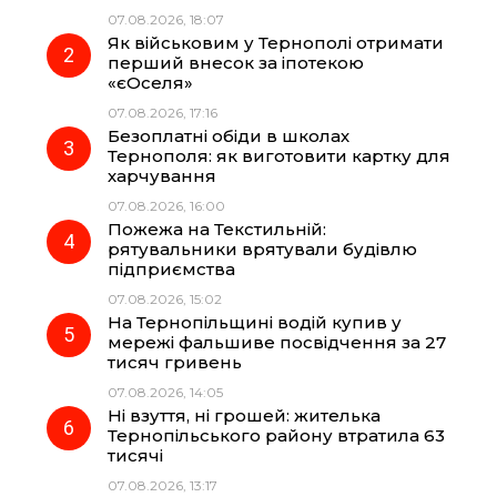
b
g
s
r
07.08.2026, 18:07
Як військовим у Тернополі отримати
o
r
A
перший внесок за іпотекою
«єОселя»
07.08.2026, 17:16
o
a
p
Безоплатні обіди в школах
Тернополя: як виготовити картку для
k
m
p
харчування
07.08.2026, 16:00
Пожежа на Текстильній:
рятувальники врятували будівлю
підприємства
07.08.2026, 15:02
На Тернопільщині водій купив у
мережі фальшиве посвідчення за 27
тисяч гривень
07.08.2026, 14:05
Ні взуття, ні грошей: жителька
Тернопільського району втратила 63
тисячі
07.08.2026, 13:17