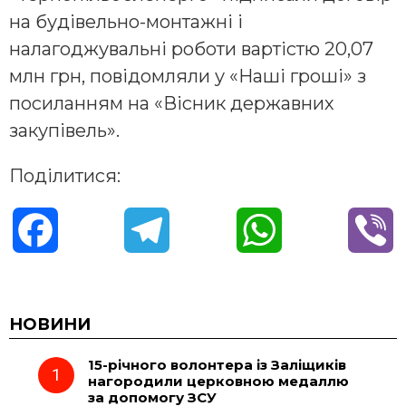
на будівельно-монтажні і
налагоджувальні роботи вартістю 20,07
млн грн, повідомляли у «Наші гроші» з
посиланням на «Вісник державних
закупівель».
Поділитися:
F
T
W
V
a
e
h
i
c
l
a
b
НОВИНИ
15-річного волонтера із Заліщиків
e
e
t
e
нагородили церковною медаллю
за допомогу ЗСУ