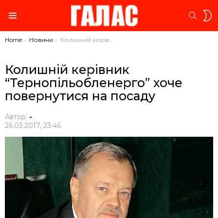
S
SEARC
S
Menu
You are here:
Home
Новини
Колишній керівник “Тернопільобленерго” хоче повернутися на посаду
Колишній керівник
“Тернопільобленерго” хоче
повернутися на посаду
Автор:
-
26.03.2017, 23:46