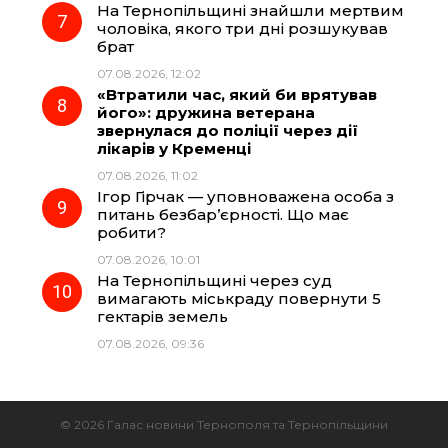
На Тернопільщині знайшли мертвим
чоловіка, якого три дні розшукував
брат
07.08.2026, 12:02
«Втратили час, який би врятував
його»: дружина ветерана
звернулася до поліції через дії
лікарів у Кременці
07.08.2026, 11:02
Ігор Гірчак — уповноважена особа з
питань безбар’єрності. Що має
робити?
07.08.2026, 10:01
На Тернопільщині через суд
вимагають міськраду повернути 5
гектарів земель
07.08.2026, 09:36
© 2026 Галас новини Тернополя та Тернопільщини