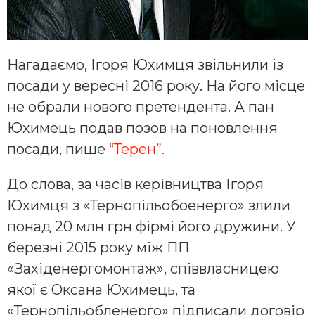
Нагадаємо, Ігоря Юхимця звільнили із
посади у вересні 2016 року. На його місце
не обрали нового претендента. А пан
Юхимець подав позов на поновлення
посади, пише
“Терен”.
До слова, за часів керівництва Ігоря
Юхимця з «Тернопільобоенерго» злили
понад 20 млн грн фірмі його дружини. У
березні 2015 року між ПП
«Західенергомонтаж», співвласницею
якої є Оксана Юхимець, та
«Тернопільобленерго» підписали договір