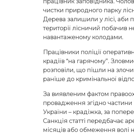
працівник заповідника. Чолові
чистки природного парку лісни
Дерева залишили у лісі, аби п
території лісничий побачив н
навантаженому колодами.
Працівники поліції оперативн
крадіїв “на гарячому”. Зловм
розповіли, що пішли на злочин
раніше до кримінальної відпо
За виявленим фактом правоо
провадження згідно частини 2
України – крадіжка, за попер
Санкція статті передбачає ар
місяців або обмеження волі на