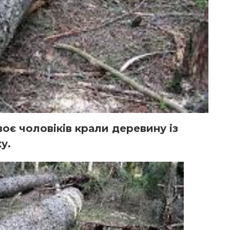
оє чоловіків крали деревину із
у.