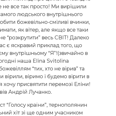
е не все так просто! Ми вирішили
 самого людського внутрішнього
 робити божевільно-сміливі вчинки,
имати, як вітер, але якщо все таки
не “розкрутити” весь СВІТ! Далеко
нас є яскравий приклад того, що
єму внутрішньому “Я”!(звичайно в
годні наша Elina Svitolina
божевіллям “тих, хто не вірив” та
и вірили, віримо і будемо вірити в
 я хочу присвятити перемозі Еліни!
вів Андрій Лучанко.
ст “Голосу країни”, тернополянин
ьний хіт зі ще одним учасником