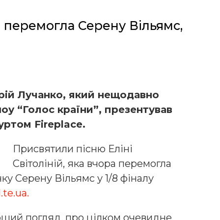
ка перемогла Серену Вільямс,
)
рій Лучанко, який нещодавно
шоу “Голос країни”, презентував
уртом Fireplace.
Присвятили пісню Еліні
Світоліній, яка вчора перемогла
ку Серену Вільямс у 1/8 фіналу
.te.ua.
ерший погляд, про цілком очевидне