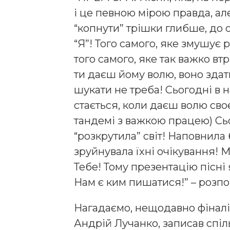
і це певною мірою правда, ал
“копнути” трішки глибше, до
“Я”! Того самого, яке змушує
того самого, яке так важко втр
ти даєш йому волю, воно здат
шукати не треба! Сьогодні в 
стається, коли даєш волю сво
тандемі з важкою працею) Сьо
“розкрутила” світ! Наповнила 
зруйнувала їхні очікування! М
Тебе! Тому презентацію пісні
Нам є ким пишатися!” – розпо
Нагадаємо, нещодавно фіналі
Андрій Лучанко, записав спіл