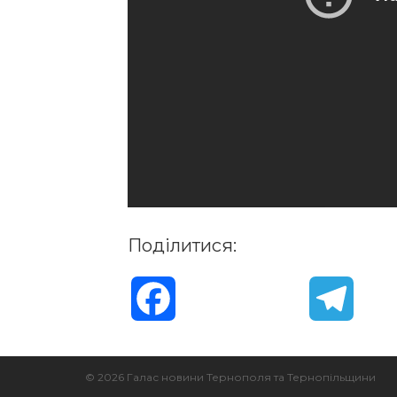
Поділитися:
F
T
a
e
© 2026 Галас новини Тернополя та Тернопільщини
c
l