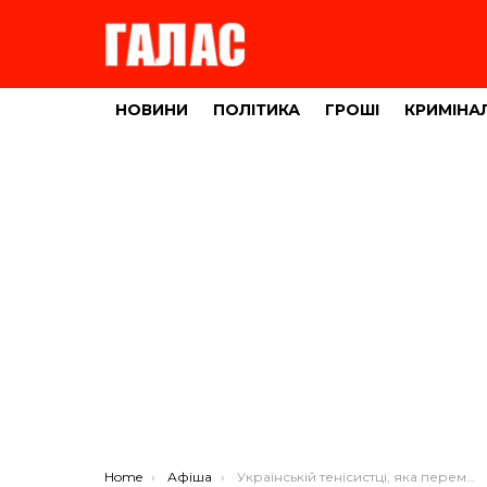
НОВИНИ
ПОЛІТИКА
ГРОШІ
КРИМІНА
You are here:
Home
Афіша
Українській тенісистці, яка перемогла Серену Вільямс, присвятили пісню (ВІДЕО)