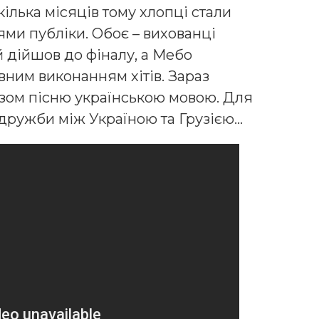
кілька місяців тому хлопці стали
ми публіки. Обоє – вихованці
 дійшов до фіналу, а Мебо
вним виконанням хітів. Зараз
азом пісню українською мовою. Для
 дружби між Україною та Грузією…