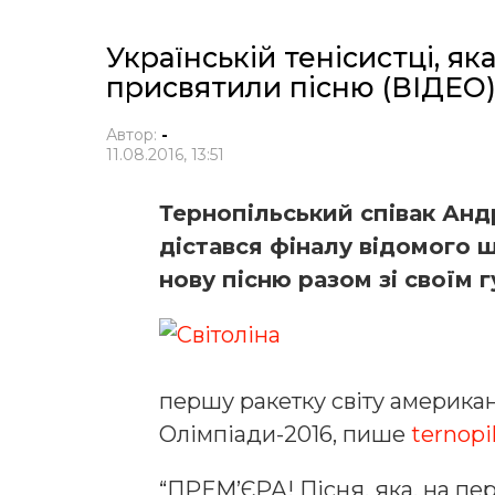
Українській тенісистці, я
присвятили пісню (ВІДЕО
Автор:
-
11.08.2016, 13:51
Тернопільський співак Анд
дістався фіналу відомого 
нову пісню разом зі своїм г
першу ракетку світу американ
Олімпіади-2016, пише
ternopil
“ПРЕМ’ЄРА! Пісня, яка, на п