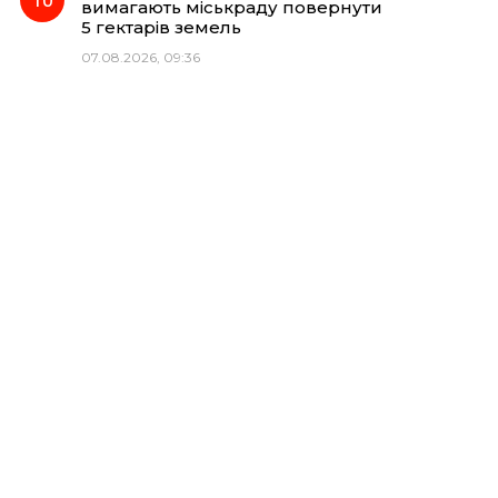
вимагають міськраду повернути
5 гектарів земель
07.08.2026, 09:36