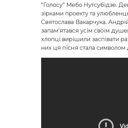
“Голосу” Мебо Нутсубідзе. Де
зірками проекту та улюбленця
Святослава Вакарчука. Андрій
запам’ятався усім своїм душе
хлопці вирішили заспівати р
них ця пісня стала символом