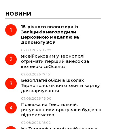
НОВИНИ
15-річного волонтера із
Заліщиків нагородили
церковною медаллю за
допомогу ЗСУ
07.08.2026, 18:07
Як військовим у Тернополі
отримати перший внесок за
іпотекою «єОселя»
07.08.2026, 17:16
Безоплатні обіди в школах
Тернополя: як виготовити картку
для харчування
07.08.2026, 16:00
Пожежа на Текстильній:
рятувальники врятували будівлю
підприємства
07.08.2026, 15:02
На Тернопільщині водій купив у