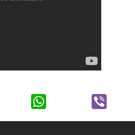
W
V
h
i
a
b