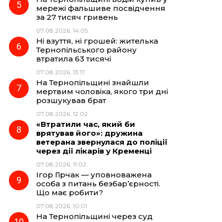
мережі фальшиве посвідчення
за 27 тисяч гривень
07.08.2026, 14:05
Ні взуття, ні грошей: жителька
Тернопільського району
втратила 63 тисячі
07.08.2026, 13:17
На Тернопільщині знайшли
мертвим чоловіка, якого три дні
розшукував брат
07.08.2026, 12:02
«Втратили час, який би
врятував його»: дружина
ветерана звернулася до поліції
через дії лікарів у Кременці
07.08.2026, 11:02
Ігор Гірчак — уповноважена
особа з питань безбар’єрності.
Що має робити?
07.08.2026, 10:01
На Тернопільщині через суд