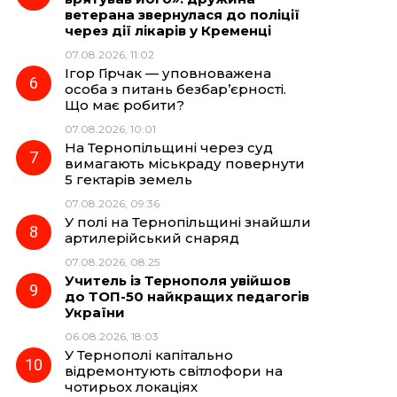
ветерана звернулася до поліції
через дії лікарів у Кременці
07.08.2026, 11:02
Ігор Гірчак — уповноважена
особа з питань безбар’єрності.
Що має робити?
07.08.2026, 10:01
На Тернопільщині через суд
вимагають міськраду повернути
5 гектарів земель
07.08.2026, 09:36
У полі на Тернопільщині знайшли
артилерійський снаряд
07.08.2026, 08:25
Учитель із Тернополя увійшов
до ТОП-50 найкращих педагогів
України
06.08.2026, 18:03
У Тернополі капітально
відремонтують світлофори на
чотирьох локаціях