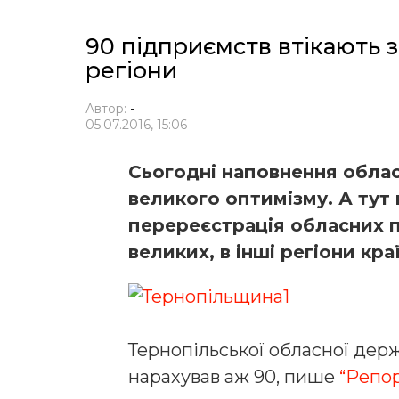
90 підприємств втікають 
регіони
Автор:
-
05.07.2016, 15:06
Сьогодні наповнення облас
великого оптимізму. А тут 
перереєстрація обласних п
великих, в інші регіони кра
Тернопільської обласної держ
нарахував аж 90, пише
“Репор