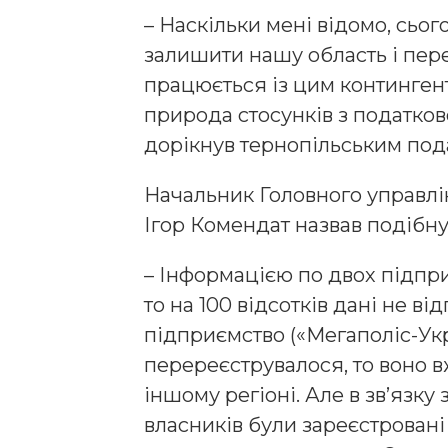
– Наскільки мені відомо, сьог
залишити нашу область і пере
працюється із цим контингент
природа стосунків з податков
дорікнув тернопільським под
Начальник Головного управлі
Ігор Комендат назвав подібну
– Інформацією по двох підпри
то на 100 відсотків дані не в
підприємство («Мегаполіс-Ук
перереєструвалося, то воно в
іншому регіоні. Але в зв’язку
власників були зареєстровані