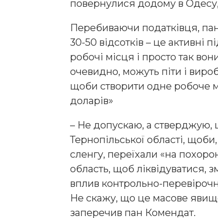
повернулися додому в Одесу,
Перебиваючи податківця, пан
30-50 відсотків – це активні 
робочі місця і просто так во
очевидно, можуть піти і вироб
щоби створити одне робоче мі
доларів»
– Не допускаю, а стверджую, 
Тернопільської області, щоби,
сленгу, переїхали «на похорон
область, щоб ліквідуватися,
вплив контрольно-перевірочн
Не скажу, що це масове явище,
заперечив пан Комендат.