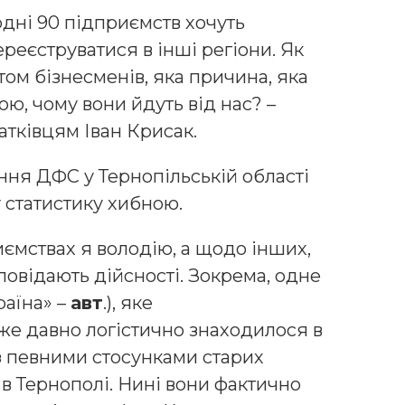
одні 90 підприємств хочуть
реєструватися в інші регіони. Як
ом бізнесменів, яка причина, яка
ою, чому вони йдуть від нас? –
атківцям Іван Крисак.
ння ДФС у Тернопільській області
 статистику хибною.
ємствах я володію, а щодо інших,
ідповідають дійсності. Зокрема, одне
раїна» –
авт
.), яке
же давно логістично знаходилося в
 з певними стосунками старих
 в Тернополі. Нині вони фактично