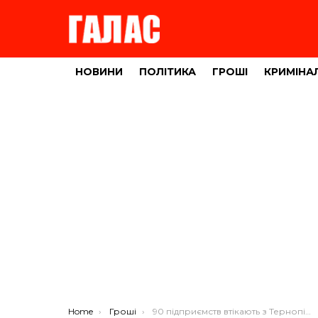
НОВИНИ
ПОЛІТИКА
ГРОШІ
КРИМІНА
You are here:
Home
Гроші
90 підприємств втікають з Тернопільщини в інші регіони