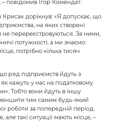
 – повідомив Ігор Комендат.
 Крисак дорікнув: «Я допускає, що
підприємства, на яких створені
ни не перереєстровуються. За ними,
ничі потужності, а ми знаємо:
сце, потрібно кілька тисяч
що ряд підприємств йдуть з
 як кажуть у нас на податковому
и». Тобто вони йдуть в іншу
 зменшити тим самим будь-який
ої роботи за попередній період.
 але такі ситуації мають місце, –