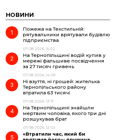
НОВИНИ
Пожежа на Текстильній:
рятувальники врятували будівлю
підприємства
07.08.2026, 15:02
На Тернопільщині водій купив у
мережі фальшиве посвідчення
за 27 тисяч гривень
07.08.2026, 14:05
Ні взуття, ні грошей: жителька
Тернопільського району
втратила 63 тисячі
07.08.2026, 13:17
На Тернопільщині знайшли
мертвим чоловіка, якого три дні
розшукував брат
07.08.2026, 12:02
«Втратили час, який би
врятував його»: дружина