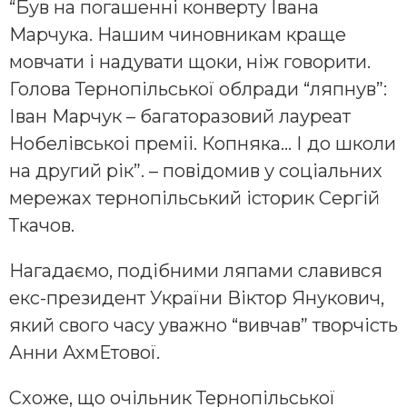
“Був на погашенні конверту Івана
Марчука. Нашим чиновникам краще
мовчати і надувати щоки, ніж говорити.
Голова Тернопільської облради “ляпнув”:
Іван Марчук – багаторазовий лауреат
Нобелівськоі преміі. Копняка… І до школи
на другий рік”. – повідомив у соціальних
мережах тернопільський історик Сергій
Ткачов.
Нагадаємо, подібними ляпами славився
екс-президент України Віктор Янукович,
який свого часу уважно “вивчав” творчість
Анни АхмЕтової.
Схоже, що очільник Тернопільської