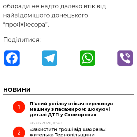
облради не надто далеко втік від
найвідомішого донецького
“проФФесора”.
Поділитися:
F
T
W
V
a
e
h
i
c
l
a
b
НОВИНИ
П’яний устілку втікач перекинув
e
e
t
e
машину з пасажиром: шокуючі
деталі ДТП у Скоморохах
b
g
s
r
08.08.2026, 16:49
«Захистити гроші від шахраїв»:
o
r
A
жителька Тернопільщини