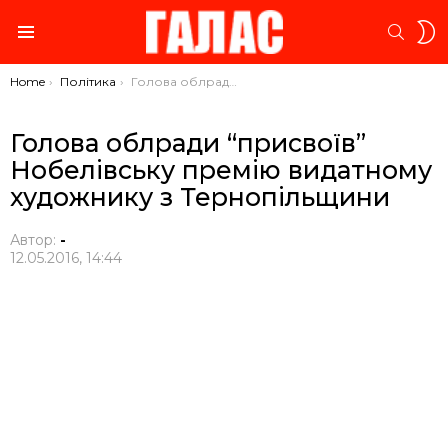
S
SEARC
S
Menu
You are here:
Home
Політика
Голова облради “присвоїв” Нобелівську премію видатному художнику з Тернопільщини
Голова облради “присвоїв”
Нобелівську премію видатному
художнику з Тернопільщини
Автор:
-
12.05.2016, 14:44