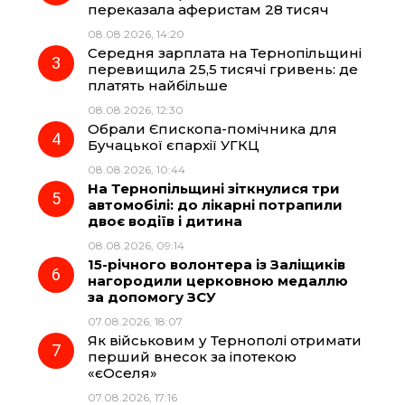
переказала аферистам 28 тисяч
08.08.2026, 14:20
o
a
p
Середня зарплата на Тернопільщині
перевищила 25,5 тисячі гривень: де
k
m
p
платять найбільше
08.08.2026, 12:30
Обрали Єпископа-помічника для
Бучацької єпархії УГКЦ
08.08.2026, 10:44
На Тернопільщині зіткнулися три
автомобілі: до лікарні потрапили
двоє водіїв і дитина
08.08.2026, 09:14
15-річного волонтера із Заліщиків
нагородили церковною медаллю
за допомогу ЗСУ
07.08.2026, 18:07
Як військовим у Тернополі отримати
перший внесок за іпотекою
«єОселя»
07.08.2026, 17:16