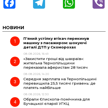
F
T
W
V
a
e
h
i
c
l
a
b
НОВИНИ
П’яний устілку втікач перекинув
e
e
t
e
машину з пасажиром: шокуючі
деталі ДТП у Скоморохах
b
g
s
r
08.08.2026, 16:49
«Захистити гроші від шахраїв»:
o
r
A
жителька Тернопільщини
переказала аферистам 28 тисяч
08.08.2026, 14:20
o
a
p
Середня зарплата на Тернопільщині
перевищила 25,5 тисячі гривень: де
k
m
p
платять найбільше
08.08.2026, 12:30
Обрали Єпископа-помічника для
Бучацької єпархії УГКЦ