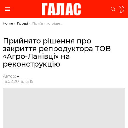
S
SEARC
S
Menu
You are here:
Home
Гроші
Прийнято рішення про закриття репродуктора ТОВ «Агро-Ланівці» на реконструкцію
Прийнято рішення про
закриття репродуктора ТОВ
«Агро-Ланівці» на
реконструкцію
Автор:
-
16.02.2016, 15:15