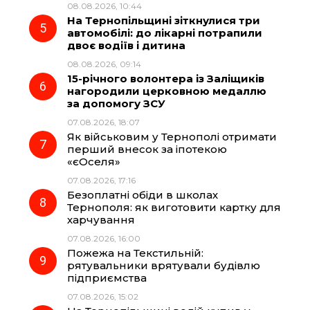
08.08.2026, 10:44
На Тернопільщині зіткнулися три
автомобілі: до лікарні потрапили
двоє водіїв і дитина
08.08.2026, 09:14
15-річного волонтера із Заліщиків
нагородили церковною медаллю
за допомогу ЗСУ
07.08.2026, 18:07
Як військовим у Тернополі отримати
перший внесок за іпотекою
«єОселя»
07.08.2026, 17:16
Безоплатні обіди в школах
Тернополя: як виготовити картку для
харчування
07.08.2026, 16:00
Пожежа на Текстильній:
рятувальники врятували будівлю
підприємства
07.08.2026, 15:02