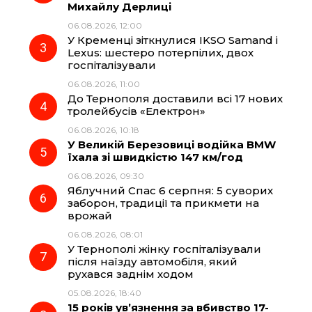
Михайлу Дерлиці
06.08.2026, 12:00
o
a
p
У Кременці зіткнулися IKSO Samand і
Lexus: шестеро потерпілих, двох
k
m
p
госпіталізували
06.08.2026, 11:00
До Тернополя доставили всі 17 нових
тролейбусів «Електрон»
06.08.2026, 10:18
У Великій Березовиці водійка BMW
їхала зі швидкістю 147 км/год
06.08.2026, 09:30
Яблучний Спас 6 серпня: 5 суворих
заборон, традиції та прикмети на
врожай
06.08.2026, 08:01
У Тернополі жінку госпіталізували
після наїзду автомобіля, який
рухався заднім ходом
05.08.2026, 18:40
15 років ув’язнення за вбивство 17-