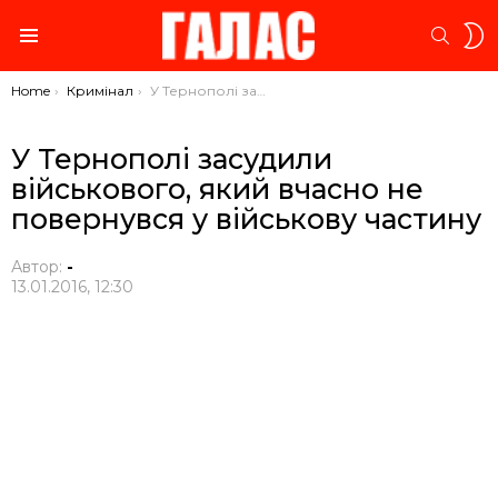
S
SEARC
S
Menu
You are here:
Home
Кримінал
У Тернополі засудили військового, який вчасно не повернувся у військову частину
У Тернополі засудили
військового, який вчасно не
повернувся у військову частину
Автор:
-
13.01.2016, 12:30