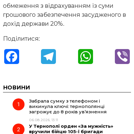
обмеження з відрахуванням із суми
грошового забезпечення засудженого в
дохід держави 20%.
Поділитися:
F
T
W
V
a
e
h
i
c
l
a
b
НОВИНИ
Забрала сумку з телефоном і
e
e
t
e
викинула ключі: тернополянці
загрожує до 8 років ув’язнення
b
g
s
r
06.08.2026, 13:11
У Тернополі орден «За мужність»
o
r
A
вручили бійцю 105-ї бригади