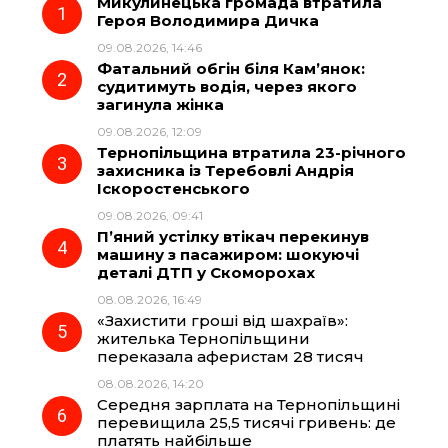
Микулинецька громада втратила
e
e
t
e
Героя Володимира Дичка
09.08.2026, 14:46
b
g
s
r
Фатальний обгін біля Кам’янок:
судитимуть водія, через якого
o
r
A
загинула жінка
09.08.2026, 12:09
Тернопільщина втратила 23-річного
o
a
p
захисника із Теребовлі Андрія
Іскоростенського
k
m
p
09.08.2026, 09:41
П’яний устілку втікач перекинув
машину з пасажиром: шокуючі
деталі ДТП у Скоморохах
08.08.2026, 16:49
«Захистити гроші від шахраїв»:
жителька Тернопільщини
переказала аферистам 28 тисяч
08.08.2026, 14:20
Середня зарплата на Тернопільщині
перевищила 25,5 тисячі гривень: де
платять найбільше