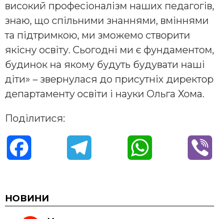
високий професіоналізм наших педагогів,
знаю, що спільними знаннями, вміннями
та підтримкою, ми зможемо створити
якісну освіту. Сьогодні ми є фундаментом,
будинок на якому будуть будувати наші
діти» – звернулася до присутніх директор
департаменту освіти і науки Ольга Хома.
Поділитися:
F
T
W
V
a
e
h
i
c
l
a
b
НОВИНИ