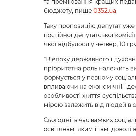
та преміювання кращих педаго
бюджету, пише
0352.ua
Таку пропозицію депутат уже 
постійної депутатської комісії
якої відбулося у четвер, 10 гр
“В епоху державного і духов
пріоритетна роль належить в
формується у певному соціал
впливаючи на економічні, ідео
особливості життя суспільств
мірою залежить від людей в с
Сьогодні, в час важких соціа
освітянам, яким і там, довол