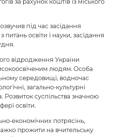
гів за рахунок коштів із міського
озвучив під час засідання
 з питань освіти і науки, засідання
удня.
ного відродження України
исокоосвіченим людям. Особа
ьному середовищі, водночас
логічні, загально-культурні
а. Розвиток суспільства значною
фері освіти.
льно-економічних потрясінь,
і важко прожити на вчительську