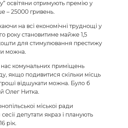
ку” освітяни отримують премію у
ше – 25000 гривень.
аючи на всі економічні труднощі у
го року становитиме майже 1,5
 кошти для стимулювання престижу
ти можна.
у нас комунальних приміщень
ду, якщо подивитися скільки місць
, гроші відшукати можна. Було б
й Олег Нитка.
рнопільської міської ради
 сесії депутати якраз і планують
6 рік.