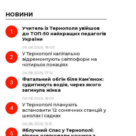
НОВИНИ
Учитель із Тернополя увійшов
до ТОП-50 найкращих педагогів
України
06.08.2026, 18:03
У Тернополі капітально
відремонтують світлофори на
чотирьох локаціях
06.08.2026, 17:14
Фатальний обгін біля Кам’янок:
судитимуть водія, через якого
загинула жінка
06.08.2026, 16:09
У Тернополі планують
встановити 12 сонячних станцій у
школах і садках
06.08.2026, 15:19
Яблучний Спас у Тернополі:
віряни освячували кошики з