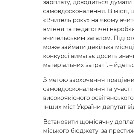
зарплату, доводиться думати
самовдосконалення. В місті,
«Вчитель року» на якому вчи
вміння та педагогічні наробк
вчительським загалом. Підгот
може займати декілька місяці
конкурсі вимагає досить значн
матеріальних затрат”. – йдеть
З метою заохочення працівни
самовдосконалення та участі
високоякісного освітянськог
інших міст України депутат в
Встановити щомісячну доплат
міського бюджету, за престижн