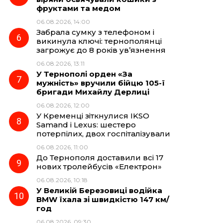
фруктами та медом
06.08.2026, 14:00
Забрала сумку з телефоном і
викинула ключі: тернополянці
загрожує до 8 років ув’язнення
06.08.2026, 13:11
У Тернополі орден «За
мужність» вручили бійцю 105-ї
бригади Михайлу Дерлиці
06.08.2026, 12:00
У Кременці зіткнулися IKSO
Samand і Lexus: шестеро
потерпілих, двох госпіталізували
06.08.2026, 11:00
До Тернополя доставили всі 17
нових тролейбусів «Електрон»
06.08.2026, 10:18
У Великій Березовиці водійка
BMW їхала зі швидкістю 147 км/
год
06.08.2026, 09:30