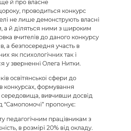
 ще й про власне
 щороку, проводиться конкурс
телі не лише демонструють власні
и, а й діляться ними з широким
овка вчителів до даного конкурсу
в, а безпосередня участь в
их як психологічних так і
ся у зверненні Олега Нитки.
ків освітянської сфери до
 в конкурсах, формування
о середовища, вивчивши досвід
ід “Самопомочі” пропонує:
у педагогічним працівникам з
ість, в розмірі 20% від окладу.