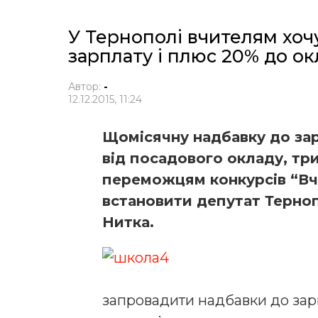
У Тернополі вчителям хочу
зарплату і плюс 20% до ок
Автор:
-
12.12.2015, 11:24
Щомісячну надбавку до зар
від посадового окладу, тр
переможцям конкурсів “Вч
встановити депутат Терноп
Нитка.
запровадити надбавки до зар