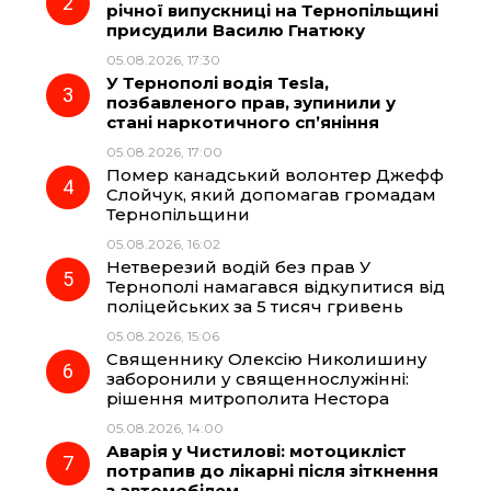
o
r
A
річної випускниці на Тернопільщині
присудили Василю Гнатюку
05.08.2026, 17:30
o
a
p
У Тернополі водія Tesla,
позбавленого прав, зупинили у
k
m
p
стані наркотичного сп’яніння
05.08.2026, 17:00
Помер канадський волонтер Джефф
Слойчук, який допомагав громадам
Тернопільщини
05.08.2026, 16:02
Нетверезий водій без прав У
Тернополі намагався відкупитися від
поліцейських за 5 тисяч гривень
05.08.2026, 15:06
Священнику Олексію Николишину
заборонили у священнослужінні:
рішення митрополита Нестора
05.08.2026, 14:00
Аварія у Чистилові: мотоцикліст
потрапив до лікарні після зіткнення
з автомобілем