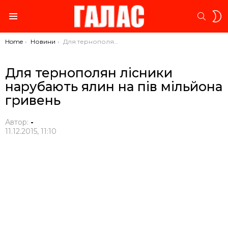
S
SEARC
S
Menu
You are here:
Home
Новини
Для тернополян лісники нарубають ялин на пів мільйона гривень
Для тернополян лісники
нарубають ялин на пів мільйона
гривень
Автор:
-
11.12.2015, 11:10