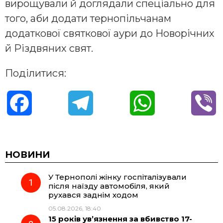
вирощували й доглядали спеціально для
того, аби додати тернопільчанам
додаткової святкової аури до Новорічних
й Різдвяних свят.
Поділитися:
F
T
W
V
a
e
h
i
c
l
a
b
НОВИНИ
У Тернополі жінку госпіталізували
e
e
t
e
після наїзду автомобіля, який
рухався заднім ходом
b
g
s
r
05.08.2026, 18:40
15 років ув’язнення за вбивство 17-