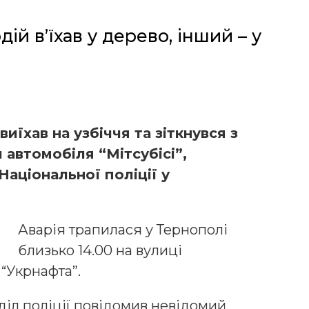
й в’їхав у дерево, інший – у
иїхав на узбіччя та зіткнувся з
 автомобіля “Мітсубісі”,
Національної поліції у
Аварія трапилася у Тернополі
близько 14.00 на вулиці
 “Укрнафта”.
діл поліції повідомив невідомий.