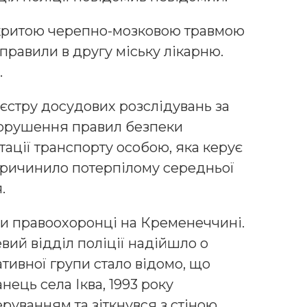
 закритою черепно-мозковою травмою
авили в другу міську лікарню.
.
єстру досудових розслідувань за
 порушення правил безпеки
ації транспорту особою, яка керує
причинило потерпілому середньої
.
и правоохоронці на Кременеччині.
вий відділ поліції надійшло о
ативної групи стало відомо, що
нець села Іква, 1993 року
руванням та зіткнувся з стіною.