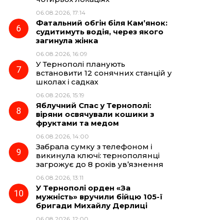
06.08.2026, 17:14
Фатальний обгін біля Кам’янок:
судитимуть водія, через якого
загинула жінка
06.08.2026, 16:09
У Тернополі планують
встановити 12 сонячних станцій у
школах і садках
06.08.2026, 15:19
Яблучний Спас у Тернополі:
віряни освячували кошики з
фруктами та медом
06.08.2026, 14:00
Забрала сумку з телефоном і
викинула ключі: тернополянці
загрожує до 8 років ув’язнення
06.08.2026, 13:11
У Тернополі орден «За
мужність» вручили бійцю 105-ї
бригади Михайлу Дерлиці
06.08.2026, 12:00