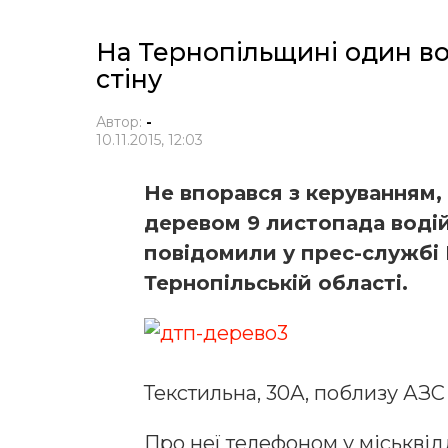
На Тернопільщині один воді
стіну
Автор:
-
10.11.2015, 12:03
Не впорався з керуванням, в
деревом 9 листопада водій
повідомили у прес-службі 
Тернопільській області.
Текстильна, 30А, поблизу АЗС
Про неї телефоном у міськвід