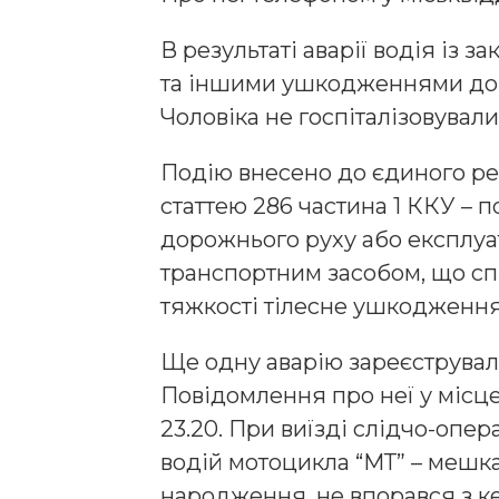
В результаті аварії водія із
та іншими ушкодженнями допр
Чоловіка не госпіталізовували
Подію внесено до єдиного ре
статтею 286 частина 1 ККУ –
дорожнього руху або експлуат
транспортним засобом, що с
тяжкості тілесне ушкодження
Ще одну аварію зареєструвал
Повідомлення про неї у місце
23.20. При виїзді слідчо-опер
водій мотоцикла “МТ” – мешка
народження, не впорався з ке