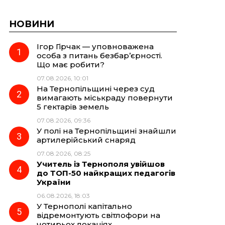
НОВИНИ
Ігор Гірчак — уповноважена
особа з питань безбар’єрності.
Що має робити?
07.08.2026, 10:01
На Тернопільщині через суд
вимагають міськраду повернути
5 гектарів земель
07.08.2026, 09:36
У полі на Тернопільщині знайшли
артилерійський снаряд
07.08.2026, 08:25
Учитель із Тернополя увійшов
до ТОП-50 найкращих педагогів
України
06.08.2026, 18:03
У Тернополі капітально
відремонтують світлофори на
чотирьох локаціях