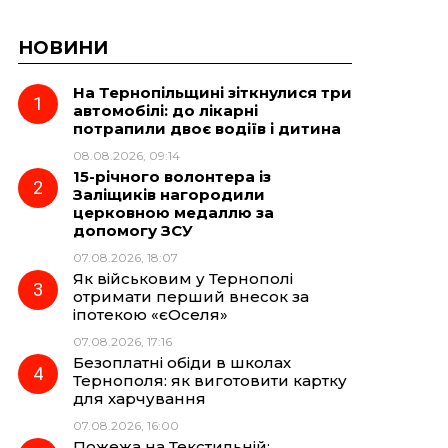
НОВИНИ
На Тернопільщині зіткнулися три
автомобілі: до лікарні
потрапили двоє водіїв і дитина
08.08.2026, 09:14
15-річного волонтера із
Заліщиків нагородили
церковною медаллю за
допомогу ЗСУ
07.08.2026, 18:07
Як військовим у Тернополі
отримати перший внесок за
іпотекою «єОселя»
07.08.2026, 17:16
Безоплатні обіди в школах
Тернополя: як виготовити картку
для харчування
07.08.2026, 16:00
Пожежа на Текстильній: