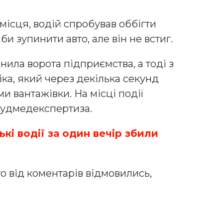
ісця, водій спробував оббігти
би зупинити авто, але він не встиг.
ила ворота підприємства, а тоді з
іка, який через декілька секунд
и вантажівки. На місці події
судмедекспертиза.
кі водії за один вечір збили
о від коментарів відмовились,