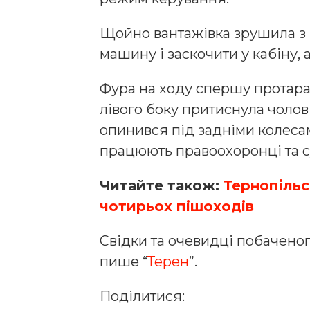
Щойно вантажівка зрушила з м
машину і заскочити у кабіну, а
Фура на ходу спершу протаран
лівого боку притиснула чолов
опинився під задніми колесам
працюють правоохоронці та 
Читайте також:
Тернопільсь
чотирьох пішоходів
Свідки та очевидці побаченог
пише “
Терен
”.
Поділитися: