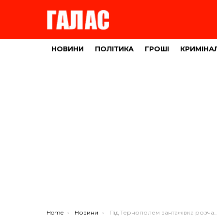
НОВИНИ
ПОЛІТИКА
ГРОШІ
КРИМІНА
You are here:
Home
Новини
Під Тернополем вантажівка розчавила водія