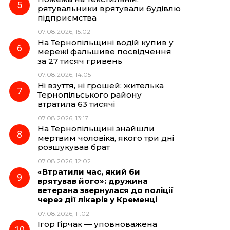
рятувальники врятували будівлю
підприємства
07.08.2026, 15:02
На Тернопільщині водій купив у
мережі фальшиве посвідчення
за 27 тисяч гривень
07.08.2026, 14:05
Ні взуття, ні грошей: жителька
Тернопільського району
втратила 63 тисячі
07.08.2026, 13:17
На Тернопільщині знайшли
мертвим чоловіка, якого три дні
розшукував брат
07.08.2026, 12:02
«Втратили час, який би
врятував його»: дружина
ветерана звернулася до поліції
через дії лікарів у Кременці
07.08.2026, 11:02
Ігор Гірчак — уповноважена