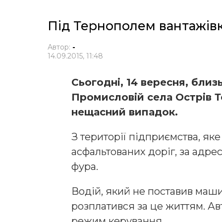
Під Тернополем вантажівк
Автор:
-
14.09.2015, 11:48
Сьогодні, 14 вересня, близь
Промисловій села Острів Т
нещасний випадок.
З території підприємства, як
асфальтованих доріг, за адре
фура.
Водій, який не поставив маш
розплатився за це життям. Ав
режим керування.