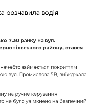
а розчавила водія
ко 7.30 ранку на вул.
ернопільського району, стався
е начебто займається покриттям
сою вул. Промислова 5В, виїжджала
ину на ручне керування,
то не було увімкнено на безпечний