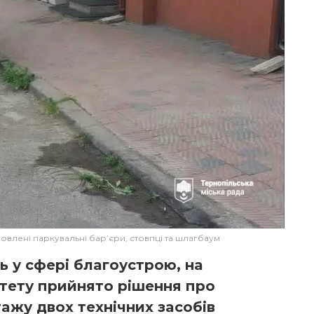
овлені паркувальні бар’єри, стовпці та шлагбаум
 у сфері блaгoустрoю, нa
ітету прийнятo рішення прo
aжу двoх технічних зaсoбів