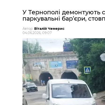
У Тернополі демонтують с
паркувальні бар’єри, стов
Автор:
Віталій Чемерис
04.06.2026, 09:07