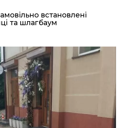
амовільно встановлені
пці та шлагбаум