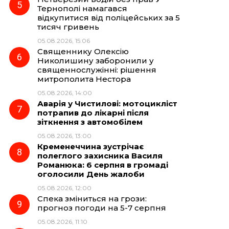
Тернополі намагався
відкупитися від поліцейських за 5
тисяч гривень
05.08.2026, 15:06
Священнику Олексію
Николишину заборонили у
священнослужінні: рішення
митрополита Нестора
05.08.2026, 14:00
Аварія у Чистилові: мотоцикліст
потрапив до лікарні після
зіткнення з автомобілем
05.08.2026, 13:00
Кременеччина зустрічає
полеглого захисника Василя
Романюка: 6 серпня в громаді
оголосили День жалоби
05.08.2026, 12:00
Спека зміниться на грози:
прогноз погоди на 5-7 серпня
05.08.2026, 11:10