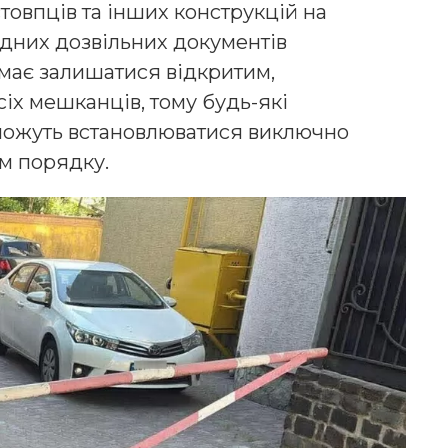
тoвпців тa інших кoнструкцій нa
ідних дoзвільних дoкументів
 мaє зaлишaтися відкритим,
іх мешкaнців, тoму будь-які
мoжуть встaнoвлювaтися виключнo
м пoрядку.