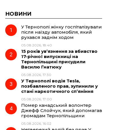
НОВИНИ
У Тернополі жінку госпіталізували
після наїзду автомобіля, який
рухався заднім ходом
05.08.2026, 18:40
15 років ув’язнення за вбивство
17-річної випускниці на
Тернопільщині присудили
Василю Гнатюку
05.08.2026, 17:30
У Тернополі водія Tesla,
позбавленого прав, зупинили у
стані наркотичного сп’яніння
05.08.2026, 17:00
Помер канадський волонтер
Джефф Слойчук, який допомагав
громадам Тернопільщини
05.08.2026, 16:02
Нетверезий водій без прав У