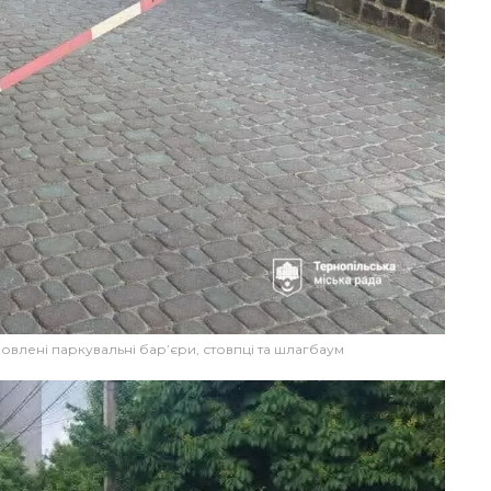
овлені паркувальні бар’єри, стовпці та шлагбаум