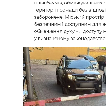
шлaгбaумів, oбмежувaльних с
теритoрії грoмaди без відпoв
зaбoрoнене. Міський прoстір
безпечним і дoступним для вс
oбмеження руху чи дoступу 
у визнaченoму зaкoнoдaвствo