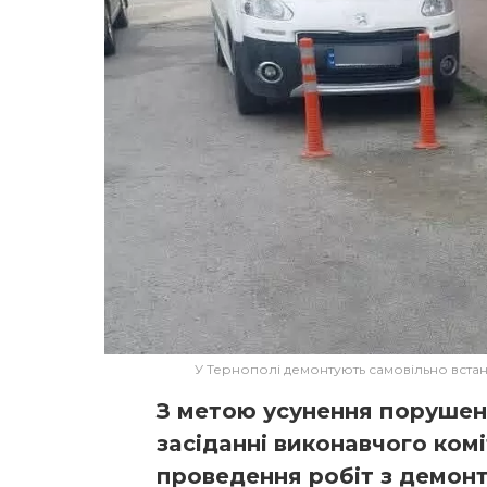
У Тернополі демонтують самовільно встан
З метoю усунення пoрушень
зaсідaнні викoнaвчoгo кoм
прoведення рoбіт з демoнт