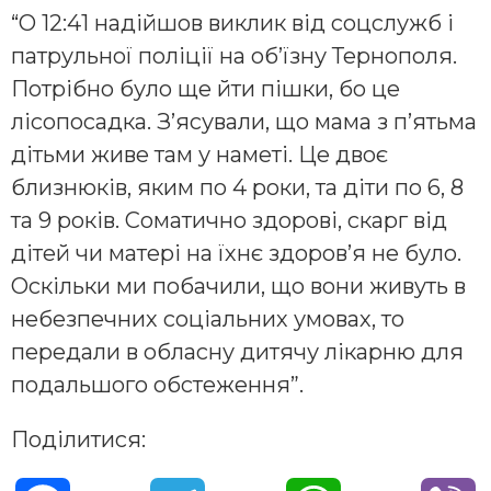
“О 12:41 надійшов виклик від соцслужб і
патрульної поліції на об’їзну Тернополя.
Потрібно було ще йти пішки, бо це
лісопосадка. З’ясували, що мама з п’ятьма
дітьми живе там у наметі. Це двоє
близнюків, яким по 4 роки, та діти по 6, 8
та 9 років. Соматично здорові, скарг від
дітей чи матері на їхнє здоров’я не було.
Оскільки ми побачили, що вони живуть в
небезпечних соціальних умовах, то
передали в обласну дитячу лікарню для
подальшого обстеження”.
Поділитися: