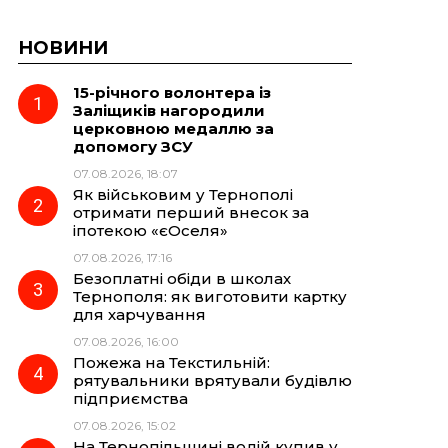
НОВИНИ
15-річного волонтера із
Заліщиків нагородили
церковною медаллю за
допомогу ЗСУ
07.08.2026, 18:07
Як військовим у Тернополі
отримати перший внесок за
іпотекою «єОселя»
07.08.2026, 17:16
Безоплатні обіди в школах
Тернополя: як виготовити картку
для харчування
07.08.2026, 16:00
Пожежа на Текстильній:
рятувальники врятували будівлю
підприємства
07.08.2026, 15:02
На Тернопільщині водій купив у