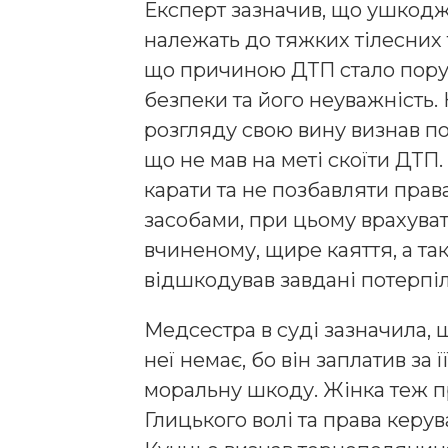
Експерт зазначив, що ушкодж
належать до тяжких тілесних
що причиною ДТП стало пору
безпеки та його неуважність.
розгляду свою вину визнав по
що не мав на меті скоїти ДТП
карати та не позбавляти пра
засобами, при цьому врахуват
вчиненому, щире каяття, а так
відшкодував завдані потерпіл
Медсестра в суді зазначила, 
неї немає, бо він заплатив за 
моральну шкоду. Жінка теж п
Глицького волі та права керу