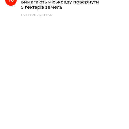
вимагають міськраду повернути
5 гектарів земель
07.08.2026, 09:36