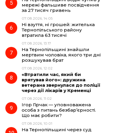
мережі фальшиве посвідчення
за 27 тисяч гривень
07.08.2026, 14:05
Ні взуття, ні грошей: жителька
Тернопільського району
втратила 63 тисячі
07.08.2026, 13:17
На Тернопільщині знайшли
мертвим чоловіка, якого три дні
розшукував брат
07.08.2026, 12:02
«Втратили час, який би
врятував його»: дружина
ветерана звернулася до поліції
через дії лікарів у Кременці
07.08.2026, 11:02
Ігор Гірчак — уповноважена
особа з питань безбар’єрності.
Що має робити?
07.08.2026, 10:01
На Тернопільщині через суд