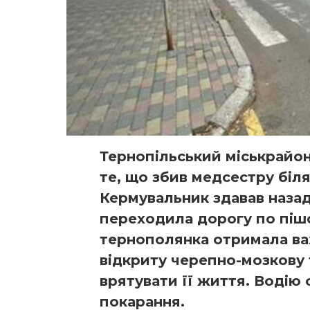
Тернопільський міськрайонн
те, що збив медсестру біл
Кермувальник здавав назад 
переходила дорогу по пішо
тернополянка отримала ва
відкриту черепно-мозкову 
врятувати її життя. Водію 
покарання.