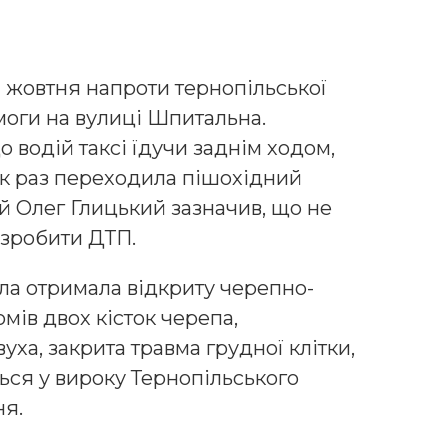
11 жовтня напроти тернопільської
моги на вулиці Шпитальна.
 водій таксі їдучи заднім ходом,
як раз переходила пішохідний
й Олег Глицький зазначив, що не
 зробити ДТП.
ала отримала відкриту черепно-
мів двох кісток черепа,
уха, закрита травма грудної клітки,
ться у вироку Тернопільського
ня.