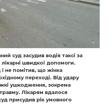
ий суд засудив водія таксі за
я лікарні швидкої допомоги.
і не помітив, що жінка
хідному переході. Від удару
жкі ушкодження, зокрема
травму. Лікарям вдалося
суд присудив рік умовного