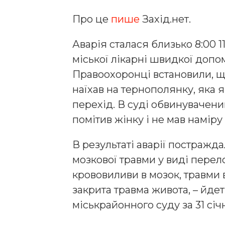
Про це
пише
Захід.нет.
Аварія сталася близько 8:00 
міської лікарні швидкої допо
Правоохоронці встановили, що
наїхав на тернополянку, яка 
перехід. В суді обвинувачени
помітив жінку і не мав наміру
В результаті аварії постражд
мозкової травми у виді перело
крововиливи в мозок, травми в
закрита травма живота, – йде
міськрайонного суду за 31 січ