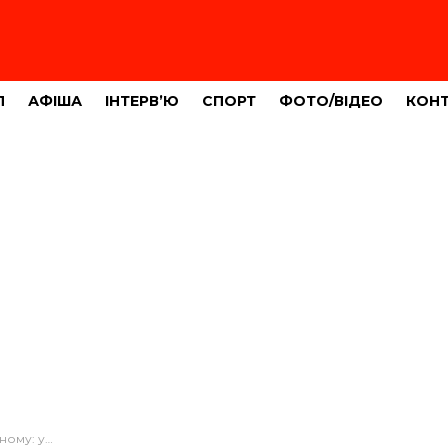
Л
АФІША
ІНТЕРВ’Ю
СПОРТ
ФОТО/ВІДЕО
КОН
ли водія таксі