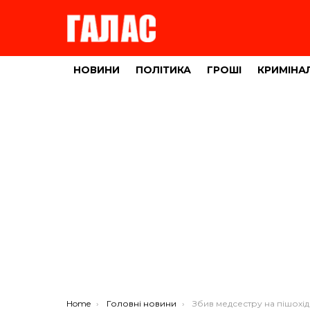
НОВИНИ
ПОЛІТИКА
ГРОШІ
КРИМІНА
You are here:
Home
Головні новини
Збив медсестру на пішохідному: у Тернополі засуди