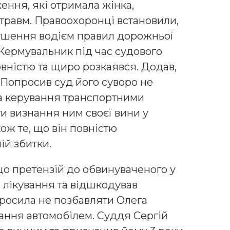
ення, які отримала жінка,
 травм. Правоохоронці встановили,
шення водієм правил дорожньої
 Кермувальник під час судового
вністю та щиро розкаявся. Додав,
. Попросив суд його суворо не
ва керування транспортними
и визнання ним своєї вини у
ож те, що він повністю
ій збитки.
що претензій до обвинуваченого у
її лікування та відшкодував
росила не позбавляти Олега
вання автомобілем. Суддя Сергій