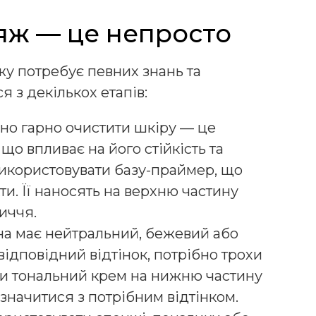
яж — це непросто
у потребує певних знань та
я з декількох етапів:
бно гарно очистити шкіру — це
що впливає на його стійкість та
икористовувати базу-праймер, що
и. Її наносять на верхню частину
личчя.
на має нейтральний, бежевий або
ідповідний відтінок, потрібно трохи
и тональний крем на нижню частину
начитися з потрібним відтінком.