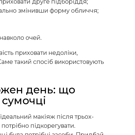
приховати друге підборіддя;
мально змінивши форму обличчя;
 навколо очей.
вість приховати недоліки,
Саме такий спосіб використовують
ожен день: що
 сумочці
 ідеальний макіяж після трьох-
 потрібно підкорегувати.
чці була потрібні засоби. Придбай