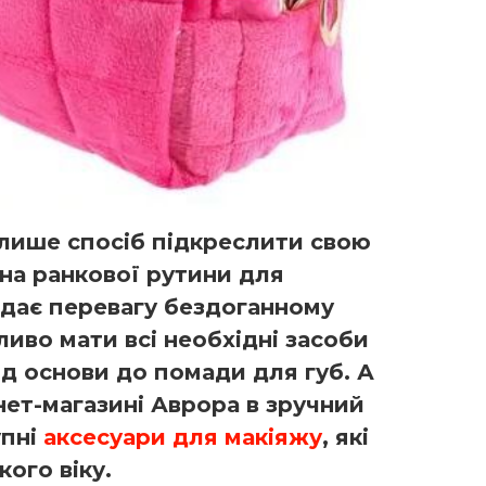
лише спосіб підкреслити свою
ина ранкової рутини для
надає перевагу бездоганному
ливо мати всі необхідні засоби
ід основи до помади для губ. А
нет-магазині Аврора в зручний
упні
аксесуари для макіяжу
, які
кого віку.