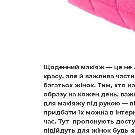
Щоденний макіяж — це не 
красу, але й важлива част
багатьох жінок. Тим, хто 
образу на кожен день, важ
для макіяжу під рукою — в
придбати їх можна в інтер
час. Тут пропонують дост
підійдуть для жінок будь-я