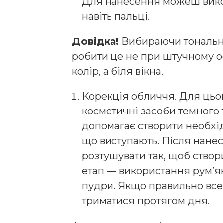
Для нанесення можеш вико
навіть пальці.
Довідка!
Вибираючи тональну
робити це не при штучному о
колір, а біля вікна.
Корекція обличчя. Для цьо
косметичні засоби темного т
допомагає створити необхідні
що виступають. Після нанес
розтушувати так, щоб ство
етап — використання рум’ян
пудри. Якщо правильно все 
триматися протягом дня.