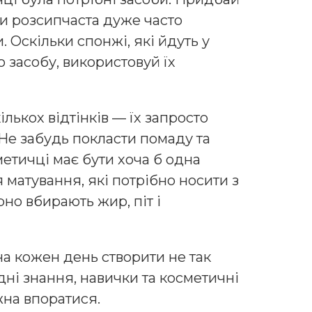
ки розсипчаста дуже часто
 Оскільки спонжі, які йдуть у
о засобу, використовуй їх
лькох відтінків — їх запросто
Не забудь покласти помаду та
сметичці має бути хоча б одна
я матування, які потрібно носити з
рно вбирають жир, піт і
а кожен день створити не так
дні знання, навички та косметичні
жна впоратися.