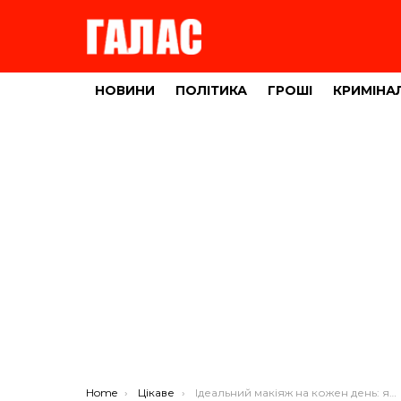
НОВИНИ
ПОЛІТИКА
ГРОШІ
КРИМІНА
You are here:
Home
Цікаве
Ідеальний макіяж на кожен день: яким він має бути