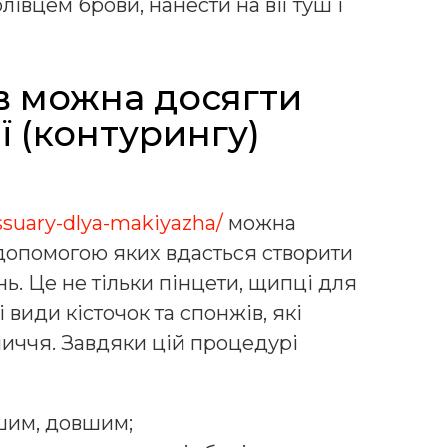
івцем брови, нанести на вії туш і
в можна досягти
ї (контурингу)
essuary-dlya-makiyazha/
можна
 допомогою яких вдасться створити
ь. Це не тільки пінцети, щипці для
і види кісточок та спонжів, які
личчя. Завдяки цій процедурі
шим, довшим;