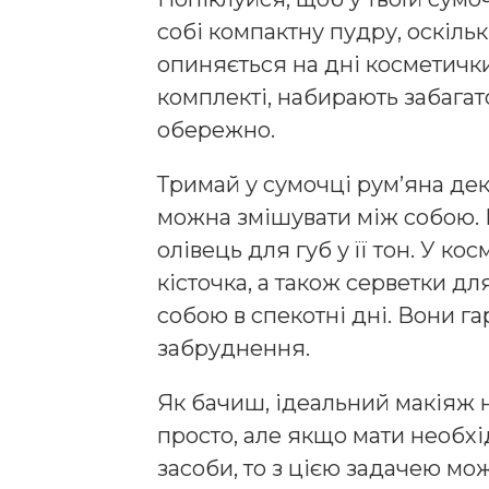
собі компактну пудру, оскіль
опиняється на дні косметички.
комплекті, набирають забагат
обережно.
Тримай у сумочці рум’яна декі
можна змішувати між собою. 
олівець для губ у її тон. У ко
кісточка, а також серветки дл
собою в спекотні дні. Вони га
забруднення.
Як бачиш, ідеальний макіяж н
просто, але якщо мати необхі
засоби, то з цією задачею мо