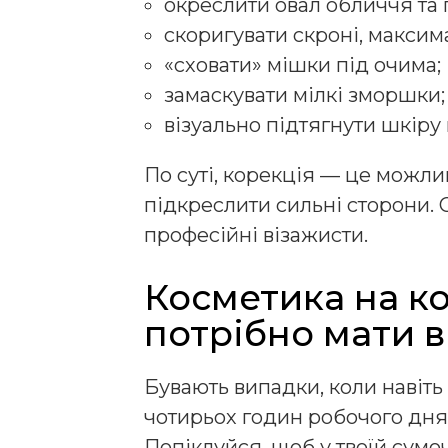
окреслити овал обличчя та 
скоригувати скроні, макси
«сховати» мішки під очима;
замаскувати мілкі зморшки;
візуально підтягнути шкіру
По суті, корекція — це можли
підкреслити сильні сторони. 
професійні візажисти.
Косметика на к
потрібно мати в
Бувають випадки, коли навіть
чотирьох годин робочого дня
Попіклуйся, щоб у твоїй сумо