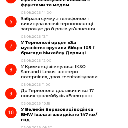
фруктами та медом
06.08.2026, 14:00
Забрала сумку з телефоном і
викинула ключі: тернополянці
загрожує до 8 років ув’язнення
06.08.2026, 13:11
У Тернополі орден «За
мужність» вручили бійцю 105-ї
бригади Михайлу Дерлиці
06.08.2026, 12:00
У Кременці зіткнулися IKSO
Samand і Lexus: шестеро
потерпілих, двох госпіталізували
06.08.2026, 11:00
До Тернополя доставили всі 17
нових тролейбусів «Електрон»
06.08.2026, 10:18
У Великій Березовиці водійка
BMW їхала зі швидкістю 147 км/
год
06.08.2026, 09:30