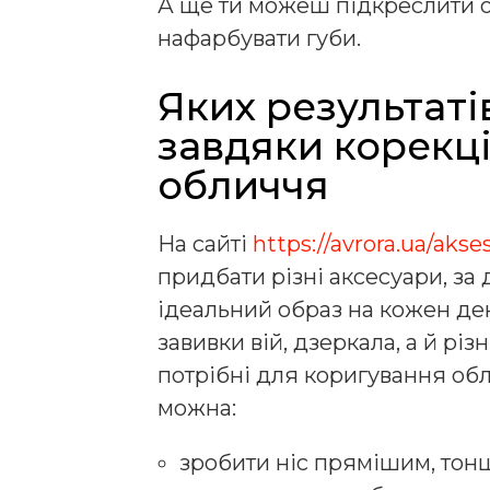
А ще ти можеш підкреслити ол
нафарбувати губи.
Яких результаті
завдяки корекці
обличчя
На сайті
https://avrora.ua/aks
придбати різні аксесуари, за
ідеальний образ на кожен ден
завивки вій, дзеркала, а й різн
потрібні для коригування об
можна:
зробити ніс прямішим, тон