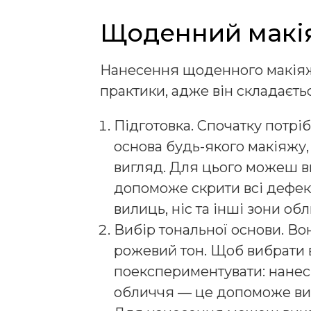
Щоденний макі
Нанесення щоденного макіяж
практики, адже він складаєтьс
Підготовка. Спочатку потрі
основа будь-якого макіяжу, 
вигляд. Для цього можеш в
допоможе скрити всі дефект
вилиць, ніс та інші зони об
Вибір тональної основи. Во
рожевий тон. Щоб вибрати в
поекспериментувати: нанес
обличчя — це допоможе виз