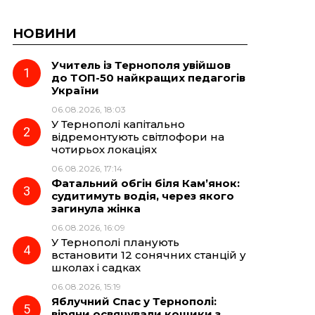
НОВИНИ
Учитель із Тернополя увійшов
до ТОП-50 найкращих педагогів
України
06.08.2026, 18:03
У Тернополі капітально
відремонтують світлофори на
чотирьох локаціях
06.08.2026, 17:14
Фатальний обгін біля Кам’янок:
судитимуть водія, через якого
загинула жінка
06.08.2026, 16:09
У Тернополі планують
встановити 12 сонячних станцій у
школах і садках
06.08.2026, 15:19
Яблучний Спас у Тернополі:
віряни освячували кошики з