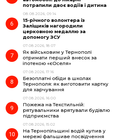
потрапили двоє водіїв і дитина
08.08.2026, 09:14
15-річного волонтера із
Заліщиків нагородили
церковною медаллю за
допомогу ЗСУ
07.08.2026, 18:07
Як військовим у Тернополі
отримати перший внесок за
іпотекою «єОселя»
07.08.2026, 17:16
Безоплатні обіди в школах
Тернополя: як виготовити картку
для харчування
07.08.2026, 16:00
Пожежа на Текстильній:
рятувальники врятували будівлю
підприємства
07.08.2026, 15:02
На Тернопільщині водій купив у
мережі фальшиве посвідчення