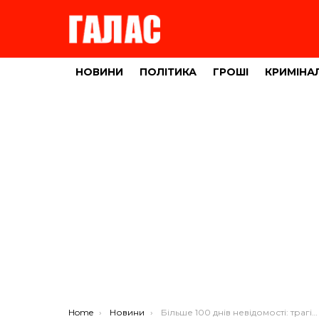
НОВИНИ
ПОЛІТИКА
ГРОШІ
КРИМІНА
You are here:
Home
Новини
Більше 100 днів невідомості: трагічна звістка прийшла на Тернопільщину (ФОТО)