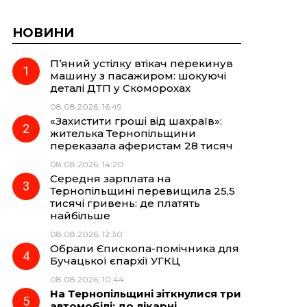
НОВИНИ
П’яний устілку втікач перекинув
машину з пасажиром: шокуючі
деталі ДТП у Скоморохах
08.08.2026, 16:49
«Захистити гроші від шахраїв»:
жителька Тернопільщини
переказала аферистам 28 тисяч
08.08.2026, 14:20
Середня зарплата на
Тернопільщині перевищила 25,5
тисячі гривень: де платять
найбільше
08.08.2026, 12:30
Обрали Єпископа-помічника для
Бучацької єпархії УГКЦ
08.08.2026, 10:44
На Тернопільщині зіткнулися три
автомобілі: до лікарні