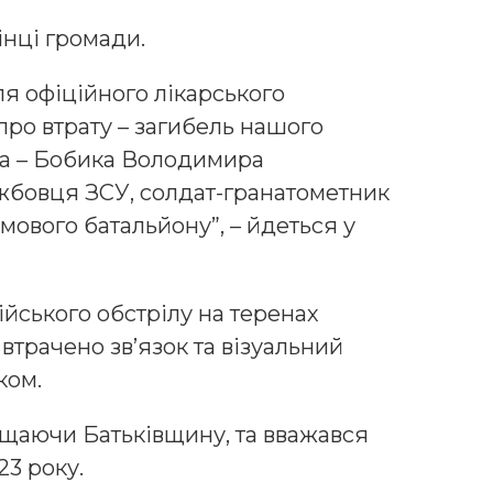
інці громади.
ля офіційного лікарського
ро втрату – загибель нашого
ка – Бобика Володимира
жбовця ЗСУ, солдат-гранатометник
мового батальйону”, – йдеться у
ійського обстрілу на теренах
 втрачено зв’язок та візуальний
ком.
ищаючи Батьківщину, та вважався
23 року.