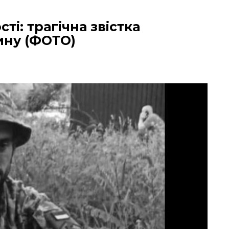
ті: трагічна звістка
ину (ФОТО)