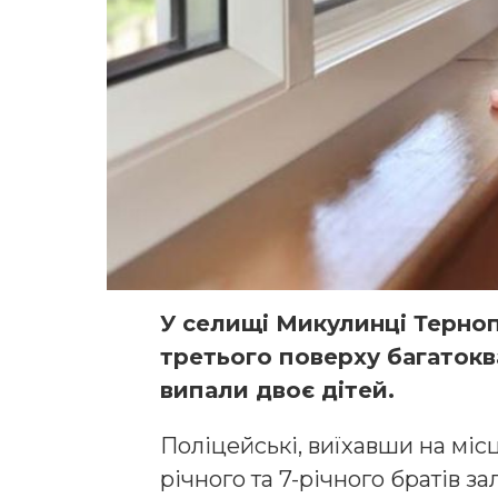
У селищі Микулинці Терноп
третього поверху багатокв
випали двоє дітей.
Поліцейські, виїхавши на місц
річного та 7-річного братів з