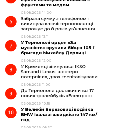
фруктами та медом
06.08.2026, 14:00
Забрала сумку з телефоном і
викинула ключі: тернополянці
загрожує до 8 років ув’язнення
06.08.2026, 13:11
У Тернополі орден «За
мужність» вручили бійцю 105-ї
бригади Михайлу Дерлиці
06.08.2026, 12:00
У Кременці зіткнулися IKSO
Samand і Lexus: шестеро
потерпілих, двох госпіталізували
06.08.2026, 11:00
До Тернополя доставили всі 17
нових тролейбусів «Електрон»
06.08.2026, 10:18
У Великій Березовиці водійка
BMW їхала зі швидкістю 147 км/
год
06.08.2026, 09:30