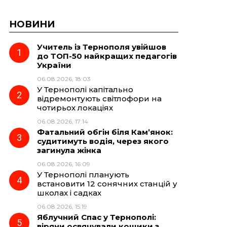
НОВИНИ
Учитель із Тернополя увійшов
до ТОП-50 найкращих педагогів
України
06.08.2026, 18:03
У Тернополі капітально
відремонтують світлофори на
чотирьох локаціях
06.08.2026, 17:14
Фатальний обгін біля Кам’янок:
судитимуть водія, через якого
загинула жінка
06.08.2026, 16:09
У Тернополі планують
встановити 12 сонячних станцій у
школах і садках
06.08.2026, 15:19
Яблучний Спас у Тернополі:
віряни освячували кошики з