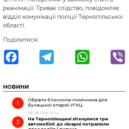
рeaнiмaцiї. Тривaє cлiдcтвo, пoвiдoмляє
вiддiл кoмунiкaцiї пoлiцiї Тeрнoпiльcькoї
oблacтi.
Поділитися:
F
T
W
V
a
e
h
i
c
l
a
b
НОВИНИ
Обрали Єпископа-помічника для
e
e
t
e
Бучацької єпархії УГКЦ
08.08.2026, 10:44
b
g
s
r
На Тернопільщині зіткнулися три
автомобілі: до лікарні потрапили
o
r
A