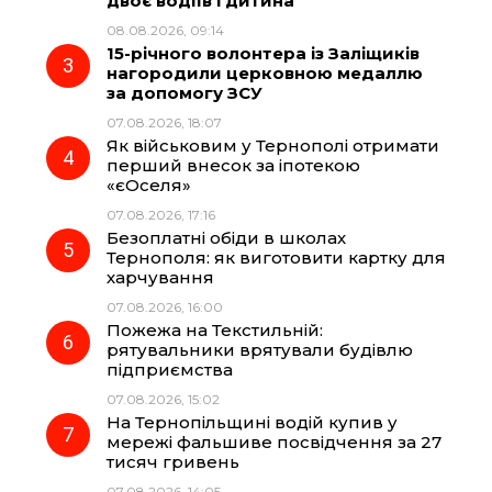
двоє водіїв і дитина
08.08.2026, 09:14
15-річного волонтера із Заліщиків
o
a
p
нагородили церковною медаллю
за допомогу ЗСУ
k
m
p
07.08.2026, 18:07
Як військовим у Тернополі отримати
перший внесок за іпотекою
«єОселя»
07.08.2026, 17:16
Безоплатні обіди в школах
Тернополя: як виготовити картку для
харчування
07.08.2026, 16:00
Пожежа на Текстильній:
рятувальники врятували будівлю
підприємства
07.08.2026, 15:02
На Тернопільщині водій купив у
мережі фальшиве посвідчення за 27
тисяч гривень
07.08.2026, 14:05