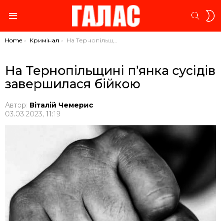
S
SEARC
S
Menu
You are here:
Home
Кримінал
На Тернопільщині п’янка сусідів завершилася бійкою
На Тернопільщині п’янка сусідів
завершилася бійкою
Автор:
Віталій Чемерис
03.03.2023, 11:19