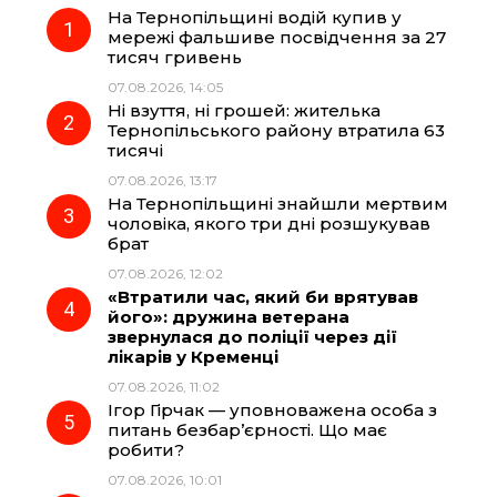
На Тернопільщині водій купив у
e
e
t
e
мережі фальшиве посвідчення за 27
тисяч гривень
b
g
s
r
07.08.2026, 14:05
Ні взуття, ні грошей: жителька
o
r
A
Тернопільського району втратила 63
тисячі
07.08.2026, 13:17
o
a
p
На Тернопільщині знайшли мертвим
чоловіка, якого три дні розшукував
k
m
p
брат
07.08.2026, 12:02
«Втратили час, який би врятував
його»: дружина ветерана
звернулася до поліції через дії
лікарів у Кременці
07.08.2026, 11:02
Ігор Гірчак — уповноважена особа з
питань безбар’єрності. Що має
робити?
07.08.2026, 10:01