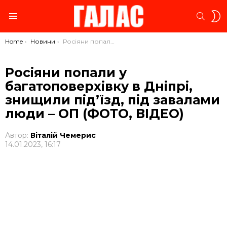
S
SEARC
S
Menu
You are here:
Home
Новини
Росіяни попали у багатоповерхівку в Дніпрі, знищили під’їзд, під завалами люди – ОП (ФОТО, ВІДЕО)
Росіяни попали у
багатоповерхівку в Дніпрі,
знищили під’їзд, під завалами
люди – ОП (ФОТО, ВІДЕО)
Автор:
Віталій Чемерис
14.01.2023, 16:17