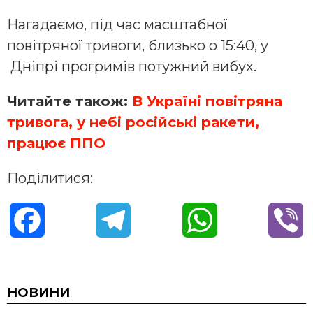
Нагадаємо, під час масштабної
повітряної тривоги, близько о 15:40, у
Дніпрі прогримів потужний вибух.
Читайте також:
В Україні повітряна
тривога, у небі російські ракети,
працює ППО
Поділитися:
F
T
W
V
a
e
h
i
c
l
a
b
НОВИНИ