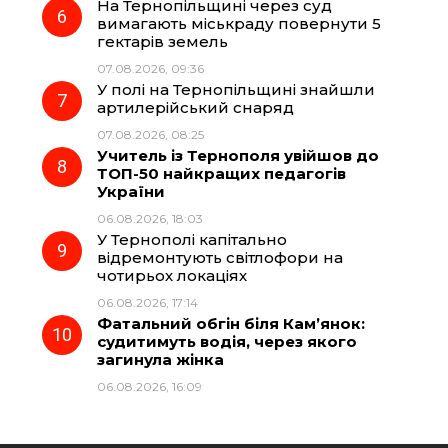
На Тернопільщині через суд
вимагають міськраду повернути 5
гектарів земель
07.08.2026, 09:36
У полі на Тернопільщині знайшли
артилерійський снаряд
07.08.2026, 08:25
Учитель із Тернополя увійшов до
ТОП-50 найкращих педагогів
України
06.08.2026, 18:03
У Тернополі капітально
відремонтують світлофори на
чотирьох локаціях
06.08.2026, 17:14
Фатальний обгін біля Кам’янок:
судитимуть водія, через якого
загинула жінка
06.08.2026, 16:09