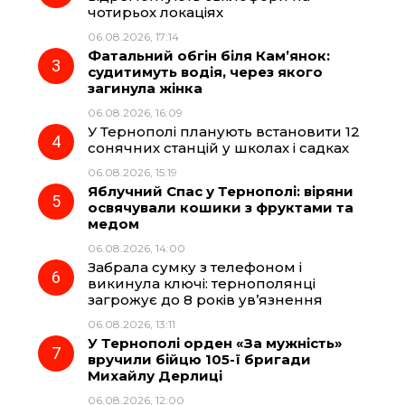
чотирьох локаціях
06.08.2026, 17:14
o
a
p
Фатальний обгін біля Кам’янок:
судитимуть водія, через якого
k
m
p
загинула жінка
06.08.2026, 16:09
У Тернополі планують встановити 12
сонячних станцій у школах і садках
06.08.2026, 15:19
Яблучний Спас у Тернополі: віряни
освячували кошики з фруктами та
медом
06.08.2026, 14:00
Забрала сумку з телефоном і
викинула ключі: тернополянці
загрожує до 8 років ув’язнення
06.08.2026, 13:11
У Тернополі орден «За мужність»
вручили бійцю 105-ї бригади
Михайлу Дерлиці
06.08.2026, 12:00