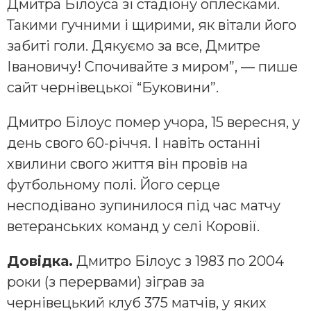
Дмитра Білоуса зі стадіону оплесками.
Такими гучними і щирими, як вітали його
забиті голи. Дякуємо за все, Дмитре
Івановичу! Спочивайте з миром”, — пише
сайт чернівецької “Буковини”.
Дмитро Білоус помер учора, 15 вересня, у
день свого 60-річчя. І навіть останні
хвилини свого життя він провів на
футбольному полі. Його серце
несподівано зупинилося під час матчу
ветеранських команд у селі Коровії.
Довідка.
Дмитро Білоус з 1983 по 2004
роки (з перервами) зіграв за
чернівецький клуб 375 матчів, у яких