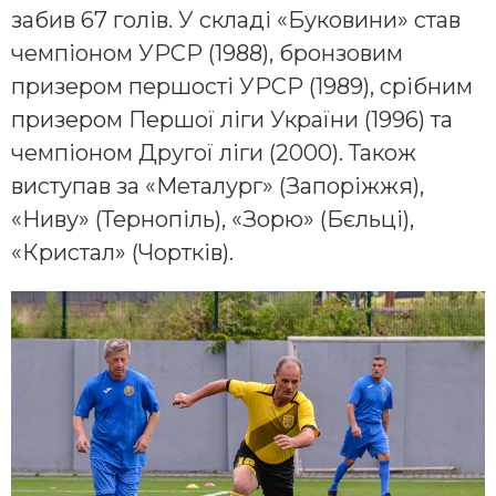
забив 67 голів. У складі «Буковини» став
чемпіоном УРСР (1988), бронзовим
призером першості УРСР (1989), срібним
призером Першої ліги України (1996) та
чемпіоном Другої ліги (2000). Також
виступав за «Металург» (Запоріжжя),
«Ниву» (Тернопіль), «Зорю» (Бєльці),
«Кристал» (Чортків).