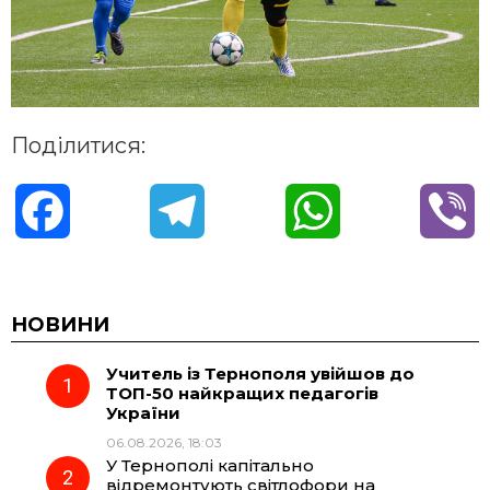
Поділитися:
F
T
W
V
a
e
h
i
c
l
a
b
НОВИНИ
Учитель із Тернополя увійшов до
e
e
t
e
ТОП-50 найкращих педагогів
України
b
g
s
r
06.08.2026, 18:03
У Тернополі капітально
o
r
A
відремонтують світлофори на