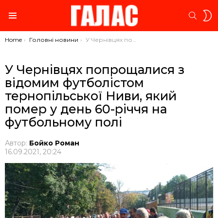
S
SEARC
S
Menu
You are here:
Home
Головні новини
У Чернівцях попрощалися з відомим футболістом тернопільської Ниви, який помер у день 60-річчя на футбольному полі
У Чернівцях попрощалися з
відомим футболістом
тернопільської Ниви, який
помер у день 60-річчя на
футбольному полі
Автор:
Бойко Роман
16.09.2021, 20:24