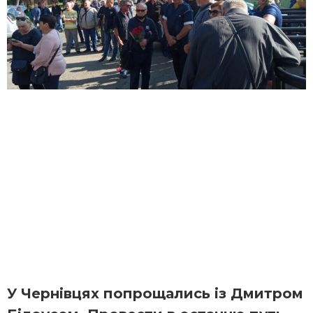
У Чернівцях попрощались із Дмитром