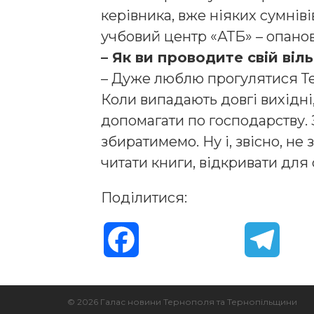
керівника, вже ніяких сумніві
учбовий центр «АТБ» – опано
– Як ви проводите свій віл
– Дуже люблю прогулятися Те
Коли випадають довгі вихідні
допомагати по господарству. 
збиратимемо. Ну і, звісно, не
читати книги, відкривати для
Поділитися:
F
T
a
e
© 2026 Галас новини Тернополя та Тернопільщини
c
l