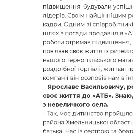
підвищення, будували успішну
лідерів. Своїм найціннішим р
кадри. Одним зі співробітник
шлях з посади продавця в «А
роботи отримав підвищення,
пов’язав своє життя із ритейл
нашого тернопільського магаз
роздрібної торгівлі, життєві
компанії він розповів нам в ін
– Ярославе Васильовичу, ро
своє життя до «АТБ». Знаю
з невеличкого села.
– Так, моє дитинство пройшло
района Хмельницької області. 
батька. Нас із сестрою та бра