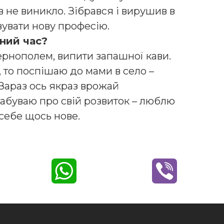
в не виникло. Зібрався і вирушив в
вувати нову професію.
ьний час?
рнополем, випити запашної кави.
, то поспішаю до мами в село –
Зараз ось якраз врожай
 забуваю про свій розвиток – люблю
 себе щось нове.
W
V
h
i
a
b