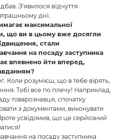
дбав. З’явилося відчуття
автрашньому дні.
вимагає максимальної
и, що ви в цьому вже досягли
підвищення, стали
авчання на посаду заступника
ає впевнено йти вперед,
завданням?
. Коли розумієш, що в тебе вірять,
ння. Тобі все по плечу! Наприклад,
аду товарознавця, спочатку
ювати з документами, виконувати
 Проте усвідомив, що це серйозний
ватися!
авчання на посаду заступника