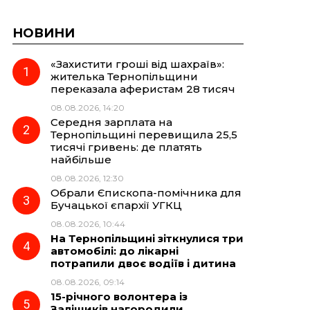
НОВИНИ
«Захистити гроші від шахраїв»:
жителька Тернопільщини
переказала аферистам 28 тисяч
08.08.2026, 14:20
Середня зарплата на
Тернопільщині перевищила 25,5
тисячі гривень: де платять
найбільше
08.08.2026, 12:30
Обрали Єпископа-помічника для
Бучацької єпархії УГКЦ
08.08.2026, 10:44
На Тернопільщині зіткнулися три
автомобілі: до лікарні
потрапили двоє водіїв і дитина
08.08.2026, 09:14
15-річного волонтера із
Заліщиків нагородили