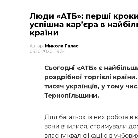
Люди «АТБ»: перші кроки
успішна кар’єра в найбіл
країни
Автор:
Микола Галас
05.10.2020, 19:34
Сьогодні «АТБ» є найбільш
роздрібної торгівлі країни
тисяч українців, у тому чи
Тернопільщини.
Для багатьох із них робота в 
вони вчилися, отримували до
власну кваліфікацію в учбови