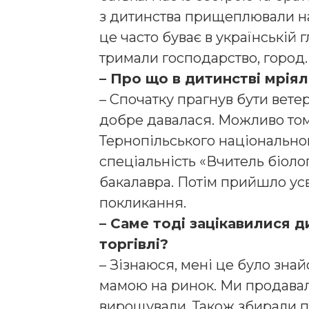
з дитинства прищеплювали нам
це часто буває в українській
тримали господарство, город
– Про що в дитинстві мріял
– Спочатку прагнув бути вете
добре давалася. Можливо том
Тернопільського національног
спеціальність «Вчитель біолог
бакалавра. Потім прийшло ус
покликання.
– Саме тоді зацікавилися 
торгівлі?
– Зізнаюся, мені це було знай
мамою на ринок. Ми продавали
вирощували. Також збирали 