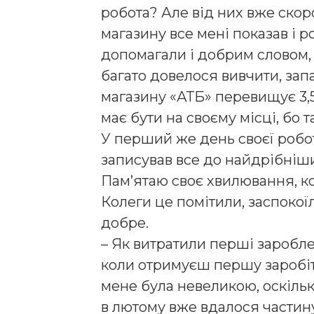
робота? Але від них вже скор
магазину все мені показав і р
допомагали і добрим словом, і
багато довелося вивчити, зап
магазину «АТБ» перевищує 3,
має бути на своєму місці, бо 
У перший же день своєї робот
записував все до найдрібніш
Пам’ятаю своє хвилювання, к
Колеги це помітили, заспокої
добре.
– Як витратили перші заробл
коли отримуєш першу заробіт
мене була невеликою, оскільки
в лютому вже вдалося частин