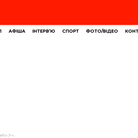
Л
АФІША
ІНТЕРВ’Ю
СПОРТ
ФОТО/ВІДЕО
КОН
ельній компанії країни