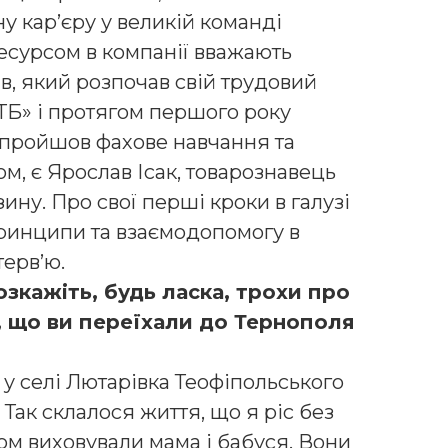
 кар’єру у великій команді
есурсом в компанії вважають
ів, який розпочав свій трудовий
ТБ» і протягом першого року
 пройшов фахове навчання та
ом, є Ярослав Ісак, товарознавець
ину. Про свої перші кроки в галузі
 принципи та взаємодопомогу в
терв’ю.
зкажіть, будь ласка, трохи про
, що ви переїхали до Тернополя
 у селі Лютарівка Теофіпольського
Так склалося життя, що я ріс без
том виховували мама і бабуся. Вони