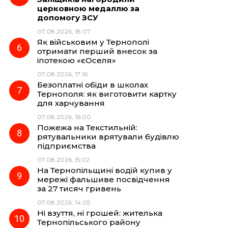
церковною медаллю за
допомогу ЗСУ
07.08.2026, 18:07
Як військовим у Тернополі
отримати перший внесок за
іпотекою «єОселя»
07.08.2026, 17:16
Безоплатні обіди в школах
Тернополя: як виготовити картку
для харчування
07.08.2026, 16:00
Пожежа на Текстильній:
рятувальники врятували будівлю
підприємства
07.08.2026, 15:02
На Тернопільщині водій купив у
мережі фальшиве посвідчення
за 27 тисяч гривень
07.08.2026, 14:05
Ні взуття, ні грошей: жителька
Тернопільського району