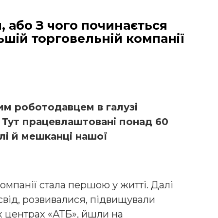
, або З чого починається
ьшій торговельній компанії
им роботодавцем в галузі
. Тут працевлаштовані понад 60
слі й мешканці нашої
компанії стала першою у житті. Далі
свід, розвивалися, підвищували
х центрах «АТБ», йшли на