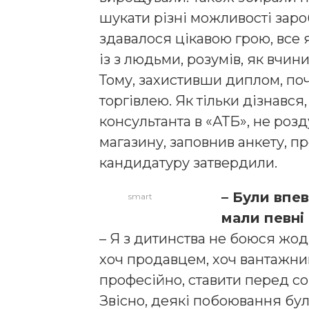
шукати різні можливості заро
здавалося цікавою грою, все 
із з людьми, розумів, як вчин
Тому, захистивши диплом, поч
торгівлею. Як тільки дізнався
консультанта в «АТБ», не розд
магазину, заповнив анкету, п
кандидатуру затвердили.
– Були впев
smart
мали певні
– Я з дитинства не боюся жод
хоч продавцем, хоч вантажни
професійно, ставити перед соб
Звісно, деякі побоювання бул