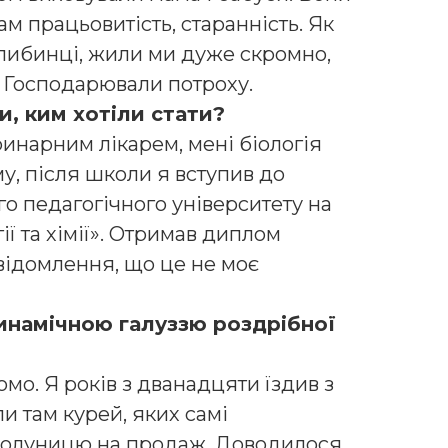
 працьовитість, старанність. Як
 глибинці, жили ми дуже скромно,
. Господарювали потроху.
и, ким хотіли стати?
ринарним лікарем, мені біологія
у, після школи я вступив до
о педагогічного університету на
ії та хімії». Отримав диплом
відомлення, що це не моє
динамічною галуззю роздрібної
омо. Я років з дванадцяти їздив з
 там курей, яких самі
полуницю на продаж. Доводилося