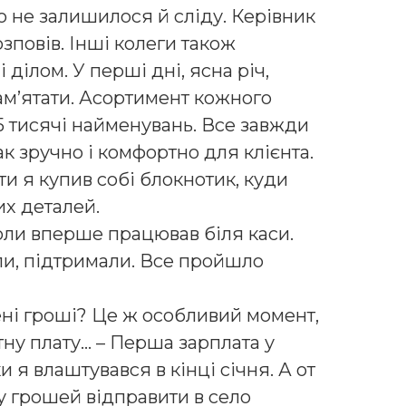
о не залишилося й сліду. Керівник
озповів. Інші колеги також
 ділом. У перші дні, ясна річ,
ам’ятати. Асортимент кожного
5 тисячі найменувань. Все завжди
так зручно і комфортно для клієнта.
и я купив собі блокнотик, куди
их деталей.
оли вперше працював біля каси.
ли, підтримали. Все пройшло
ені гроші? Це ж особливий момент,
ну плату… – Перша зарплата у
 я влаштувався в кінці січня. А от
у грошей відправити в село