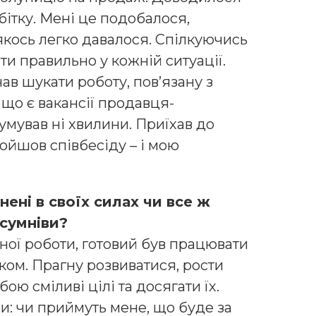
бітку. Мені це подобалося,
якось легко давалося. Спілкуючись
ити правильно у кожній ситуації.
ав шукати роботу, пов’язану з
, що є вакансії продавця-
умував ні хвилини. Приїхав до
ройшов співбесіду – і мою
нені в своїх силах чи все ж
 сумніви?
ної роботи, готовий був працювати
ком. Прагну розвиватися, рости
ою сміливі цілі та досягати їх.
и: чи приймуть мене, що буде за