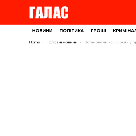
НОВИНИ
ПОЛІТИКА
ГРОШІ
КРИМІНА
You are here:
Home
Головні новини
Встановили коло осіб: у працівника Тернопільського окружного адмінсу