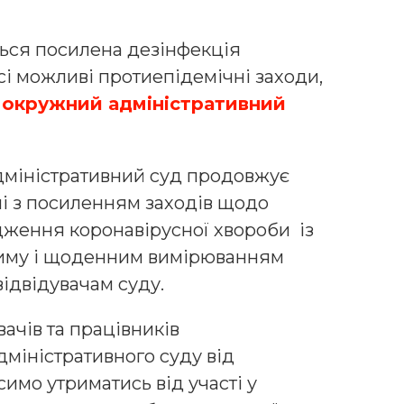
ься посилена дезінфекція
і можливі протиепідемічні заходи,
 окружний адміністративний
дміністративний суд продовжує
і з посиленням заходів щодо
юдження коронавірусної хвороби із
иму і щоденним вимірюванням
ідвідувачам суду.
ачів та працівників
міністративного суду від
имо утриматись від участі у