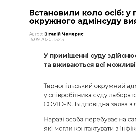
Встановили коло осіб: у
окружного адмінсуду ви
Автор:
Віталій Чемерис
15.09.2020, 13:43
У приміщенні суду здійсню
та вживаються всі можливі
Тернопільський окружний адм
у співробітника суду лабора
COVID-19. Відповідна заява з’
Наразі особа перебуває на сам
які могли контактувати з інф