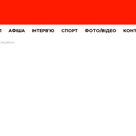
Л
АФІША
ІНТЕРВ’Ю
СПОРТ
ФОТО/ВІДЕО
КОН
ду виявили COVID-19