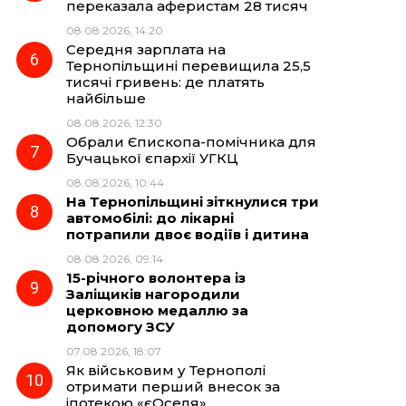
переказала аферистам 28 тисяч
08.08.2026, 14:20
Середня зарплата на
Тернопільщині перевищила 25,5
тисячі гривень: де платять
найбільше
08.08.2026, 12:30
Обрали Єпископа-помічника для
Бучацької єпархії УГКЦ
08.08.2026, 10:44
На Тернопільщині зіткнулися три
автомобілі: до лікарні
потрапили двоє водіїв і дитина
08.08.2026, 09:14
15-річного волонтера із
Заліщиків нагородили
церковною медаллю за
допомогу ЗСУ
07.08.2026, 18:07
Як військовим у Тернополі
отримати перший внесок за
іпотекою «єОселя»