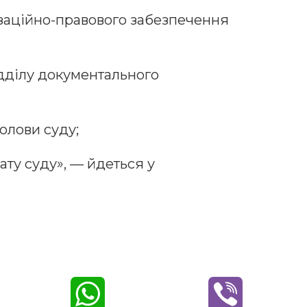
нізаційно-правового забезпечення
ідділу документального
олови суду;
рату суду», — йдеться у
W
V