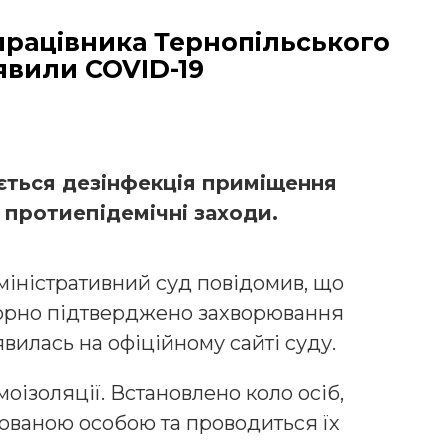
 працівника Тернопільського
явили COVID-19
ється дезінфекція приміщення
 протиепідемічні заходи.
іністративний суд повідомив, що
торно підтверджено захворювання
явилась на офіційному сайті суду.
оізоляції. Встановлено коло осіб,
ікованою особою та проводиться їх