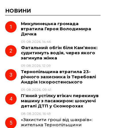
НОВИНИ
Микулинецька громада
втратила Героя Володимира
Дичка
09.08.2026, 14:46
Фатальний обгін біля Кам’янок:
судитимуть водія, через якого
загинула жінка
09.08.2026, 12:09
Тернопільщина втратила 23-
річного захисника із Теребовлі
Андрія Іскоростенського
09.08.2026, 09:41
П’яний устілку втікач перекинув
машину з пасажиром: шокуючі
деталі ДТП у Скоморохах
08.08.2026, 16:49
«Захистити гроші від шахраїв»:
жителька Тернопільщини