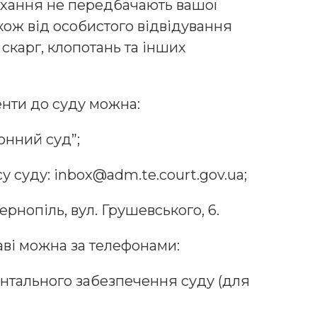
ухання не передбачають вашої
акож від особистого відвідування
 скарг, клопотань та інших
нти до суду можна:
онний суд”;
у суду: inbox@adm.te.court.gov.ua;
ернопіль, вул. Грушевського, 6.
ві можна за телефонами:
ментального забезпечення суду (для