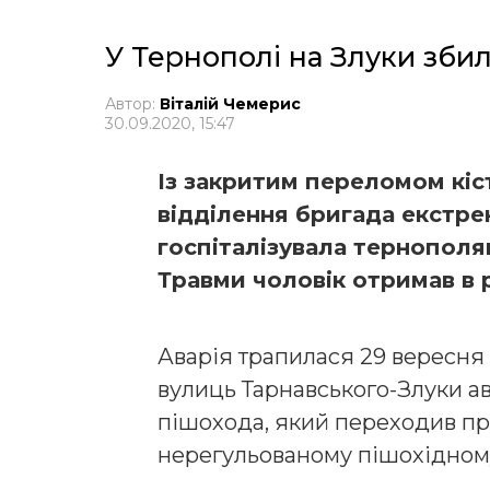
У Тернополі на Злуки зби
Автор:
Віталій Чемерис
30.09.2020, 15:47
Із закритим переломом кіс
відділення бригада екстр
госпіталізувала тернополя
Травми чоловік отримав в 
Аварія трапилася 29 вересня 
вулиць Тарнавського-Злуки а
пішохода, який переходив пр
нерегульованому пішохідном