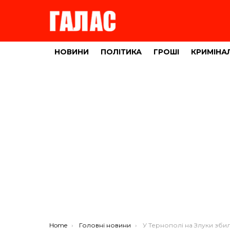
НОВИНИ
ПОЛІТИКА
ГРОШІ
КРИМІНА
You are here:
Home
Головні новини
У Тернополі на Злуки збили пішохо