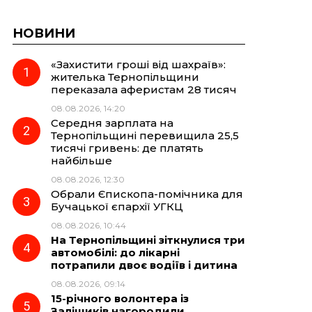
НОВИНИ
«Захистити гроші від шахраїв»:
жителька Тернопільщини
переказала аферистам 28 тисяч
08.08.2026, 14:20
Середня зарплата на
Тернопільщині перевищила 25,5
тисячі гривень: де платять
найбільше
08.08.2026, 12:30
Обрали Єпископа-помічника для
Бучацької єпархії УГКЦ
08.08.2026, 10:44
На Тернопільщині зіткнулися три
автомобілі: до лікарні
потрапили двоє водіїв і дитина
08.08.2026, 09:14
15-річного волонтера із
Заліщиків нагородили