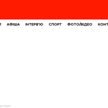
Л
АФІША
ІНТЕРВ’Ю
СПОРТ
ФОТО/ВІДЕО
КОН
да (ФОТО)