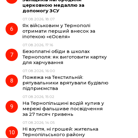
церковною медаллю за
допомогу ЗСУ
07.08.2026, 18:07
Як військовим у Тернополі
отримати перший внесок за
іпотекою «єОселя»
07.08.2026, 17:16
Безоплатні обіди в школах
Тернополя: як виготовити картку
для харчування
07.08.2026, 16:00
Пожежа на Текстильній:
рятувальники врятували будівлю
підприємства
07.08.2026, 15:02
На Тернопільщині водій купив у
мережі фальшиве посвідчення
за 27 тисяч гривень
07.08.2026, 14:05
Ні взуття, ні грошей: жителька
Тернопільського району