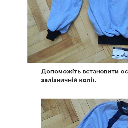
Допоможіть встановити осо
залізничній колії.