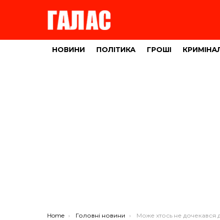
НОВИНИ
ПОЛІТИКА
ГРОШІ
КРИМІНА
You are here:
Home
Головні новини
Може хтось не дочекався додому родича: встановлюють особу чоловіка, який за