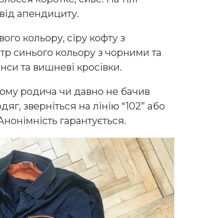
від апендициту.
ого кольору, сіру кофту з
р синього кольору з чорними та
нси та вишневі кросівки.
ому родича чи давно не бачив
яг, зверніться на лінію “102” або
Анонімність гарантується.