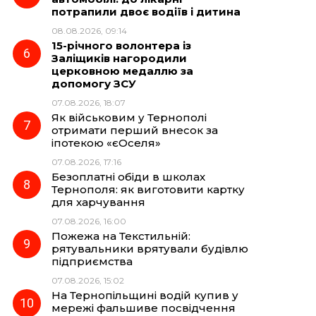
потрапили двоє водіїв і дитина
08.08.2026, 09:14
15-річного волонтера із
Заліщиків нагородили
церковною медаллю за
допомогу ЗСУ
07.08.2026, 18:07
Як військовим у Тернополі
отримати перший внесок за
іпотекою «єОселя»
07.08.2026, 17:16
Безоплатні обіди в школах
Тернополя: як виготовити картку
для харчування
07.08.2026, 16:00
Пожежа на Текстильній:
рятувальники врятували будівлю
підприємства
07.08.2026, 15:02
На Тернопільщині водій купив у
мережі фальшиве посвідчення