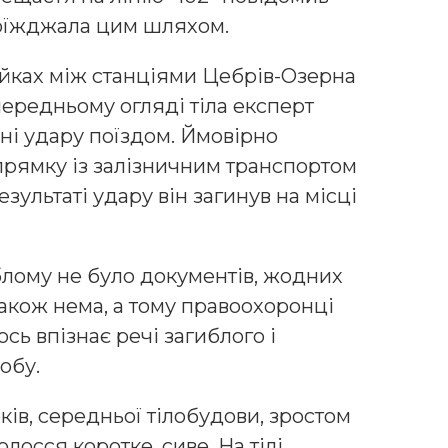
роїжджала цим шляхом.
йках між станціями Цебрів-Озерна
ередньому огляді тіла експерт
ні удару поїздом. Ймовірно
прямку із залізничним транспортом
результаті удару він загинув на місці
лому не було документів, жодних
також нема, а тому правоохоронці
сь впізнає речі загиблого і
обу.
ків, середньої тілобудови, зростом
лосся коротке, сиве. На тілі