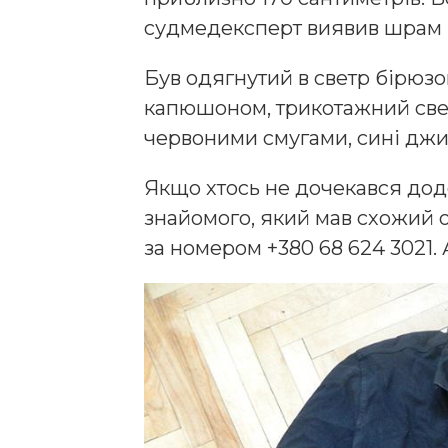
судмедексперт виявив шрам 
Був одягнутий в светр бірюзов
капюшоном, трикотажний свет
червоними смугами, сині джи
Якщо хтось не дочекався дод
знайомого, який мав схожий од
за номером +380 68 624 3021. 