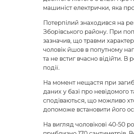
машиніст електрички, яка п
Потерпілий знаходився на ре
Зборівського району. При поп
зазначив, що травми характер
чоловік йшов в попутному на
та не встиг вчасно відійти. В 
події.
На момент нещастя при загиб
даних у базі про невідомого 
сподіваються, що можливо хто
допоможе встановити його ос
На вигляд чоловікові 40-50 ро
приблизно 170 сантиметрів. Во