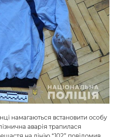
онці намагаються встановити особу
алізнична аварія трапилася
нещастя на лінію “102” повідомив