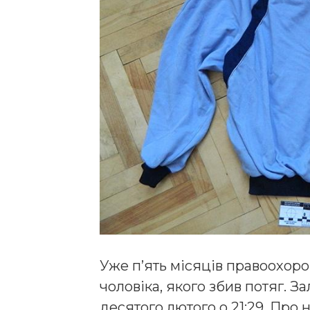
Уже п’ять місяців правоохор
чоловіка, якого збив потяг. З
десятого лютого о 21:29. Про 