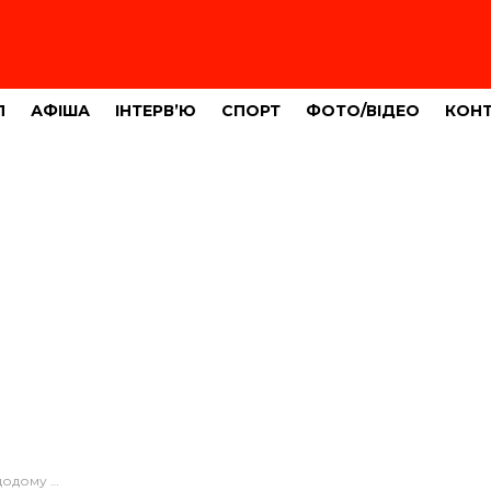
Л
АФІША
ІНТЕРВ’Ю
СПОРТ
ФОТО/ВІДЕО
КОН
гинув на колії (ФОТО)