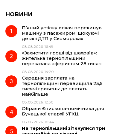
НОВИНИ
П’яний устілку втікач перекинув
машину з пасажиром: шокуючі
деталі ДТП у Скоморохах
08.08.2026, 16:49
«Захистити гроші від шахраїв»:
жителька Тернопільщини
переказала аферистам 28 тисяч
08.08.2026, 14:20
Середня зарплата на
Тернопільщині перевищила 25,5
тисячі гривень: де платять
найбільше
08.08.2026, 12:30
Обрали Єпископа-помічника для
Бучацької єпархії УГКЦ
08.08.2026, 10:44
На Тернопільщині зіткнулися три
автомобілі: до лікарні