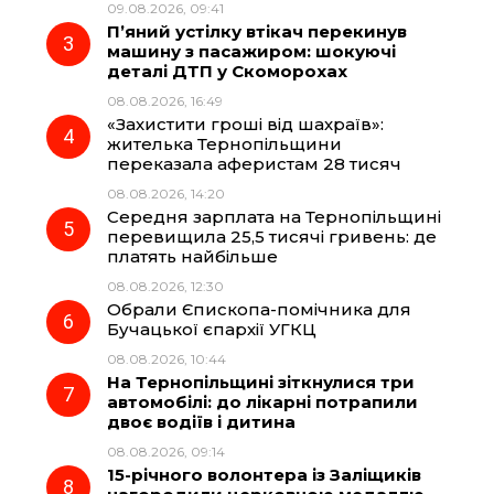
09.08.2026, 09:41
o
a
p
П’яний устілку втікач перекинув
машину з пасажиром: шокуючі
k
m
p
деталі ДТП у Скоморохах
08.08.2026, 16:49
«Захистити гроші від шахраїв»:
жителька Тернопільщини
переказала аферистам 28 тисяч
08.08.2026, 14:20
Середня зарплата на Тернопільщині
перевищила 25,5 тисячі гривень: де
платять найбільше
08.08.2026, 12:30
Обрали Єпископа-помічника для
Бучацької єпархії УГКЦ
08.08.2026, 10:44
На Тернопільщині зіткнулися три
автомобілі: до лікарні потрапили
двоє водіїв і дитина
08.08.2026, 09:14
15-річного волонтера із Заліщиків