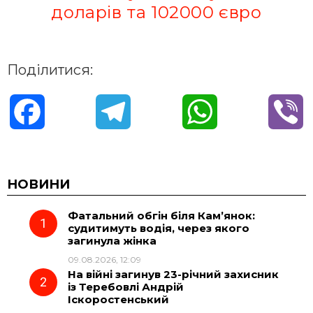
доларів та 102000 євро
Поділитися:
F
T
W
V
a
e
h
i
c
l
a
b
НОВИНИ
Фатальний обгін біля Кам’янок:
e
e
t
e
судитимуть водія, через якого
загинула жінка
b
g
s
r
09.08.2026, 12:09
На війні загинув 23-річний захисник
o
r
A
із Теребовлі Андрій
Іскоростенський