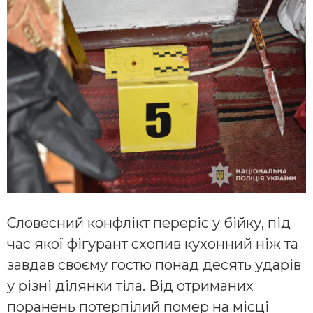
Словесний конфлікт переріс у бійку, під
час якої фігурант схопив кухонний ніж та
завдав своєму гостю понад десять ударів
у різні ділянки тіла. Від отриманих
поранень потерпілий помер на місці