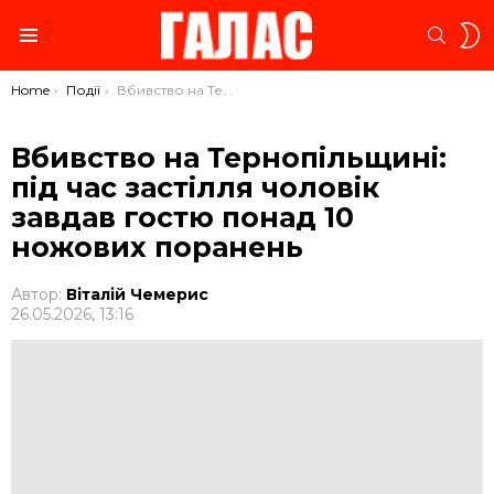
S
SEARC
S
Menu
You are here:
Home
Події
Вбивство на Тернопільщині: під час застілля чоловік завдав гостю понад 10 ножових поранень
Вбивство на Тернопільщині:
під час застілля чоловік
завдав гостю понад 10
ножових поранень
Автор:
Віталій Чемерис
26.05.2026, 13:16