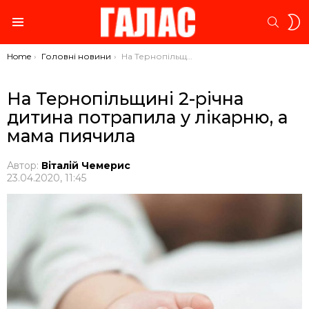
S
SEARC
S
Menu
You are here:
Home
Головні новини
На Тернопільщині 2-річна дитина потрапила у лікарню, а мама пиячила
На Тернопільщині 2-річна
дитина потрапила у лікарню, а
мама пиячила
Автор:
Віталій Чемерис
23.04.2020, 11:45