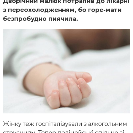
Дворічний малюк потрапив до лікарні
з переохолодженням, бо горе-мати
безпробудно пиячила.
Жінку теж госпіталізували з алкогольним
отруєнням. Тепер поліцейські спільно зі