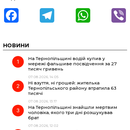
F
T
W
V
a
e
h
i
c
l
a
b
НОВИНИ
На Тернопільщині водій купив у
e
e
t
e
мережі фальшиве посвідчення за 27
тисяч гривень
b
g
s
r
07.08.2026, 14:05
Ні взуття, ні грошей: жителька
o
r
A
Тернопільського району втратила 63
тисячі
07.08.2026, 13:17
o
a
p
На Тернопільщині знайшли мертвим
чоловіка, якого три дні розшукував
k
m
p
брат
07.08.2026, 12:02