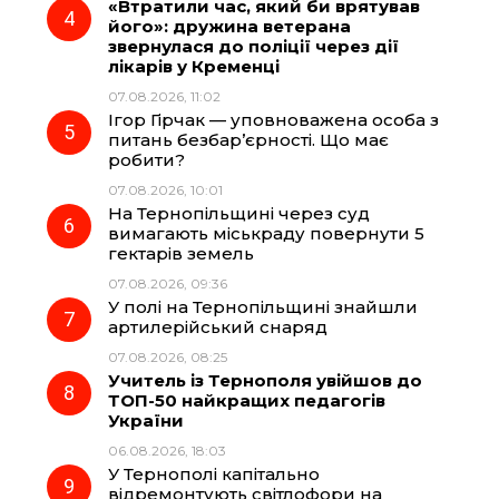
«Втратили час, який би врятував
його»: дружина ветерана
звернулася до поліції через дії
лікарів у Кременці
07.08.2026, 11:02
Ігор Гірчак — уповноважена особа з
питань безбар’єрності. Що має
робити?
07.08.2026, 10:01
На Тернопільщині через суд
вимагають міськраду повернути 5
гектарів земель
07.08.2026, 09:36
У полі на Тернопільщині знайшли
артилерійський снаряд
07.08.2026, 08:25
Учитель із Тернополя увійшов до
ТОП-50 найкращих педагогів
України
06.08.2026, 18:03
У Тернополі капітально
відремонтують світлофори на