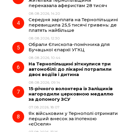
жителька Тернопільщини
k
m
p
переказала аферистам 28 тисяч
08.08.2026, 14:20
Середня зарплата на Тернопільщині
перевищила 25,5 тисячі гривень: де
платять найбільше
08.08.2026, 12:30
Обрали Єпископа-помічника для
Бучацької єпархії УГКЦ
08.08.2026, 10:44
На Тернопільщині зіткнулися три
автомобілі: до лікарні потрапили
двоє водіїв і дитина
08.08.2026, 09:14
15-річного волонтера із Заліщиків
нагородили церковною медаллю
за допомогу ЗСУ
07.08.2026, 18:07
Як військовим у Тернополі отримати
перший внесок за іпотекою
«єОселя»
07.08.2026, 17:16