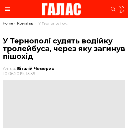
S
SEARC
S
Menu
You are here:
Home
Кримінал
У Тернополі судять водійку тролейбуса, через яку загинув пішохід
У Тернополі судять водійку
тролейбуса, через яку загинув
пішохід
Автор:
Віталій Чемерис
10.06.2019, 13:39