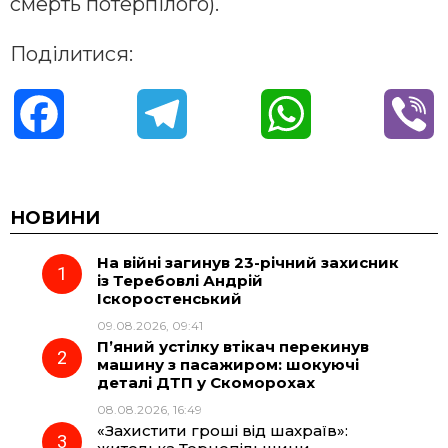
смерть потерпілого).
Поділитися:
F
T
W
V
a
e
h
i
c
l
a
b
НОВИНИ
На війні загинув 23-річний захисник
e
e
t
e
із Теребовлі Андрій
Іскоростенський
b
g
s
r
09.08.2026, 09:41
П’яний устілку втікач перекинув
o
r
A
машину з пасажиром: шокуючі
деталі ДТП у Скоморохах
08.08.2026, 16:49
o
a
p
«Захистити гроші від шахраїв»: