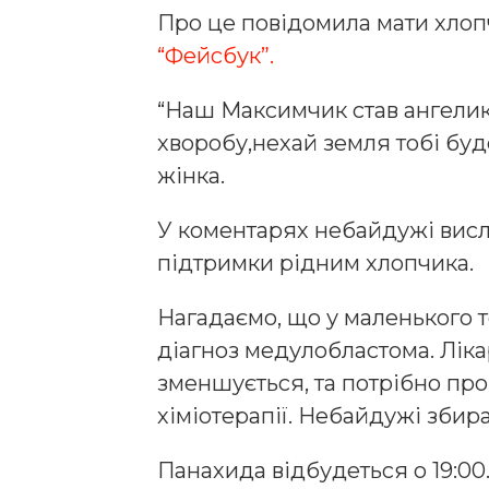
Про це повідомила мати хлоп
“Фейсбук”.
“Наш Максимчик став ангели
хворобу,нехай земля тобі буд
жінка.
У коментарях небайдужі висло
підтримки рідним хлопчика.
Нагадаємо, що у маленького
діагноз медулобластома. Ліка
зменшується, та потрібно про
хіміотерапії. Небайдужі збир
Панахида відбудеться о 19:00