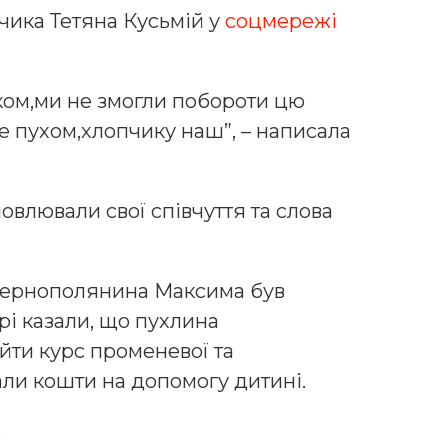
чика Тетяна Кусьмій у
соцмережі
ком,ми не змогли побороти цю
е пухом,хлопчику наш”, – написала
влювали свої співчуття та слова
 тернополянина Максима був
рі казали, що пухлина
йти курс променевої та
али кошти на допомогу дитині.
.