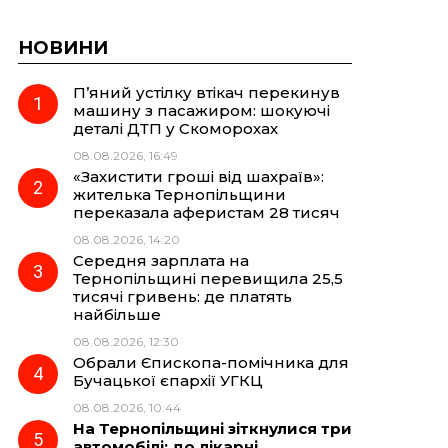
НОВИНИ
П’яний устілку втікач перекинув
машину з пасажиром: шокуючі
деталі ДТП у Скоморохах
08.08.2026, 16:49
«Захистити гроші від шахраїв»:
жителька Тернопільщини
переказала аферистам 28 тисяч
08.08.2026, 14:20
Середня зарплата на
Тернопільщині перевищила 25,5
тисячі гривень: де платять
найбільше
08.08.2026, 12:30
Обрали Єпископа-помічника для
Бучацької єпархії УГКЦ
08.08.2026, 10:44
На Тернопільщині зіткнулися три
автомобілі: до лікарні