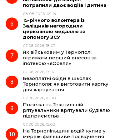
потрапили двоє водіїв і дитина
08.08.2026, 09:14
15-річного волонтера із
Заліщиків нагородили
церковною медаллю за
допомогу ЗСУ
07.08.2026, 18:07
Як військовим у Тернополі
отримати перший внесок за
іпотекою «єОселя»
07.08.2026, 17:16
Безоплатні обіди в школах
Тернополя: як виготовити картку
для харчування
07.08.2026, 16:00
Пожежа на Текстильній:
рятувальники врятували будівлю
підприємства
07.08.2026, 15:02
На Тернопільщині водій купив у
мережі фальшиве посвідчення