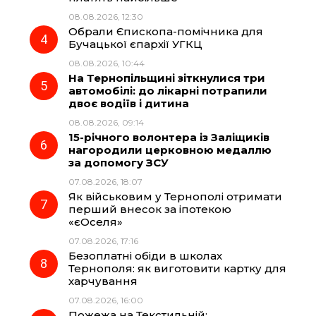
08.08.2026, 12:30
Обрали Єпископа-помічника для
Бучацької єпархії УГКЦ
08.08.2026, 10:44
На Тернопільщині зіткнулися три
автомобілі: до лікарні потрапили
двоє водіїв і дитина
08.08.2026, 09:14
15-річного волонтера із Заліщиків
нагородили церковною медаллю
за допомогу ЗСУ
07.08.2026, 18:07
Як військовим у Тернополі отримати
перший внесок за іпотекою
«єОселя»
07.08.2026, 17:16
Безоплатні обіди в школах
Тернополя: як виготовити картку для
харчування
07.08.2026, 16:00
Пожежа на Текстильній: