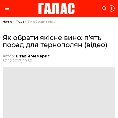
S
SEARC
S
Menu
You are here:
Home
Події
Як обрати якісне вино: п’ять порад для тернополян (відео)
Як обрати якісне вино: п’ять
порад для тернополян (відео)
Автор:
Віталій Чемерис
30.12.2017, 19:36