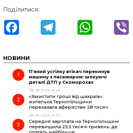
Поділитися:
F
T
W
V
a
e
h
i
c
l
a
b
НОВИНИ
П’яний устілку втікач перекинув
e
e
t
e
машину з пасажиром: шокуючі
деталі ДТП у Скоморохах
b
g
s
r
08.08.2026, 16:49
«Захистити гроші від шахраїв»:
o
r
A
жителька Тернопільщини
переказала аферистам 28 тисяч
08.08.2026, 14:20
o
a
p
Середня зарплата на Тернопільщині
перевищила 25,5 тисячі гривень: де
k
m
p
платять найбільше