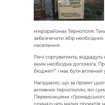
мікрорайонах Тернополя. Так
забезпечити збір необхідних
населення.
Речі сортуватимть, віддадуть
яким необхідна допомога. Пр
бюджеті” і має бути втілений 
Нагадаємо, що за проект цьог
активних тернополян, які сум
Переможцями «Громадського 
одинадцять малих проектів, н