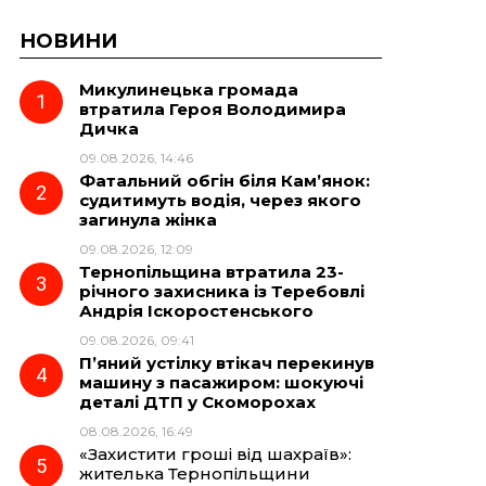
НОВИНИ
Микулинецька громада
втратила Героя Володимира
Дичка
09.08.2026, 14:46
Фатальний обгін біля Кам’янок:
судитимуть водія, через якого
загинула жінка
09.08.2026, 12:09
Тернопільщина втратила 23-
річного захисника із Теребовлі
Андрія Іскоростенського
09.08.2026, 09:41
П’яний устілку втікач перекинув
машину з пасажиром: шокуючі
деталі ДТП у Скоморохах
08.08.2026, 16:49
«Захистити гроші від шахраїв»:
жителька Тернопільщини