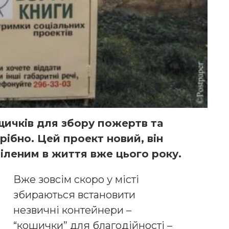
ящичків для збору пожертв та
рібно. Цей проект новий, він
тіленим в життя вже цього року.
Вже зовсім скоро у місті
збираються встановити
незвичні контейнери –
“кошички” для благодійності –