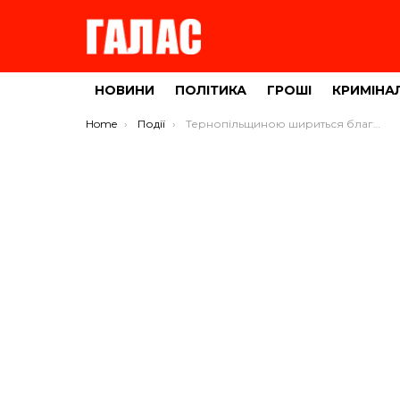
НОВИНИ
ПОЛІТИКА
ГРОШІ
КРИМІНА
You are here:
Home
Події
Тернопільщиною шириться благодійність: у місті встановлять місця для збору речей