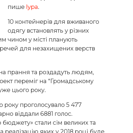
пише
lypa
.
10 контейнерів для вживаного
одягу встановлять у різних
им чином у місті планують
 речей для незахищених верств
 на прання та роздадуть людям,
оект переміг на “Громадському
уже цього року.
о року проголосувало 5 477
арно віддали 6881 голос.
бюджету» стали сім великих та
а реалізацію яких у 2018 році буде