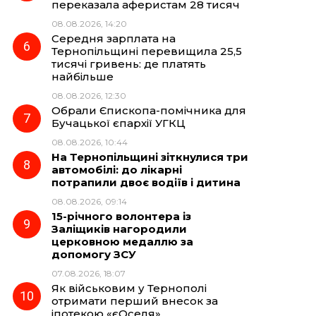
переказала аферистам 28 тисяч
08.08.2026, 14:20
Середня зарплата на
Тернопільщині перевищила 25,5
тисячі гривень: де платять
найбільше
08.08.2026, 12:30
Обрали Єпископа-помічника для
Бучацької єпархії УГКЦ
08.08.2026, 10:44
На Тернопільщині зіткнулися три
автомобілі: до лікарні
потрапили двоє водіїв і дитина
08.08.2026, 09:14
15-річного волонтера із
Заліщиків нагородили
церковною медаллю за
допомогу ЗСУ
07.08.2026, 18:07
Як військовим у Тернополі
отримати перший внесок за
іпотекою «єОселя»