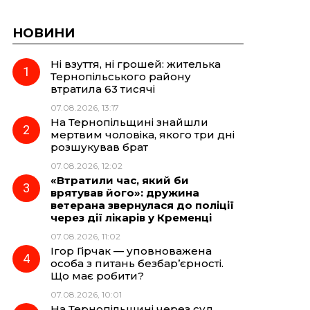
НОВИНИ
Ні взуття, ні грошей: жителька
Тернопільського району
втратила 63 тисячі
07.08.2026, 13:17
На Тернопільщині знайшли
мертвим чоловіка, якого три дні
розшукував брат
07.08.2026, 12:02
«Втратили час, який би
врятував його»: дружина
ветерана звернулася до поліції
через дії лікарів у Кременці
07.08.2026, 11:02
Ігор Гірчак — уповноважена
особа з питань безбар’єрності.
Що має робити?
07.08.2026, 10:01
На Тернопільщині через суд