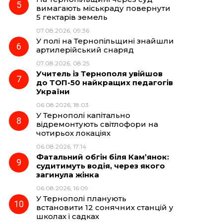
вимагають міськраду повернути
5 гектарів земель
07.08.2026, 09:36
У полі на Тернопільщині знайшли
артилерійський снаряд
07.08.2026, 08:25
Учитель із Тернополя увійшов
до ТОП-50 найкращих педагогів
України
06.08.2026, 18:03
У Тернополі капітально
відремонтують світлофори на
чотирьох локаціях
06.08.2026, 17:14
Фатальний обгін біля Кам’янок:
судитимуть водія, через якого
загинула жінка
06.08.2026, 16:09
У Тернополі планують
встановити 12 сонячних станцій у
школах і садках