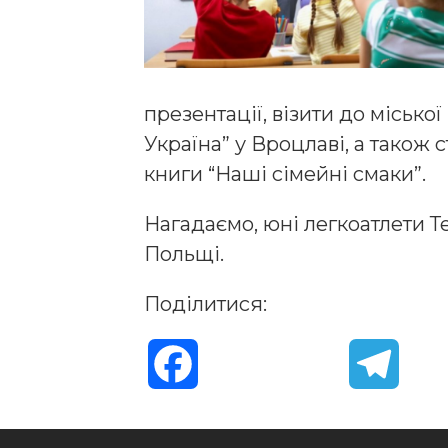
презентації, візити до місько
Україна” у Вроцлаві, а також 
книги “Наші сімейні смаки”.
Нагадаємо, юні легкоатлети 
Польщі.
Поділитися:
F
T
a
e