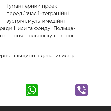
Гуманітарний проект
передбачає інтеграційні
зустрічі, мультимедійні
ї ради Ниси та фонду “Польща-
створення спільної кулінарної
Тернопільщини відзначились у
W
V
h
i