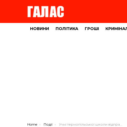
НОВИНИ
ПОЛІТИКА
ГРОШІ
КРИМІНА
You are here:
Home
Події
Учні тернопільської школи відправились до Польщі