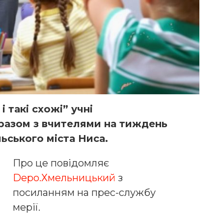
і такі схожі” учні
разом з вчителями на тиждень
льсько
го міста Ниса.
Про це повідомляє
Depo.Хмельницький
з
посиланням на прес-службу
мерії.