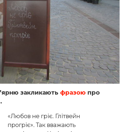
в’ярню закликають
фразою
про
.
«Любов не гріє. Глітвейн
прогріє». Так вважають