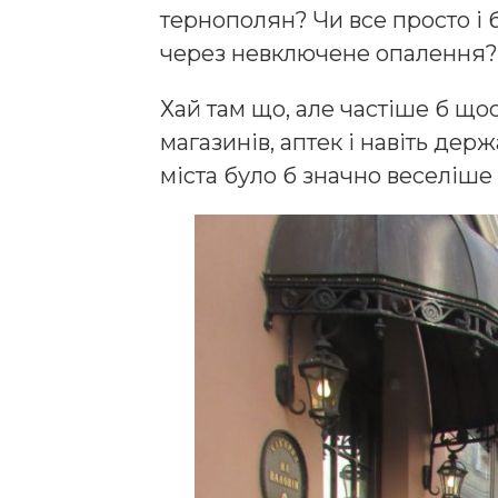
тернополян? Чи все просто і 
через невключене опалення?
Хай там що, але частіше б що
магазинів, аптек і навіть де
міста було б значно веселіше 