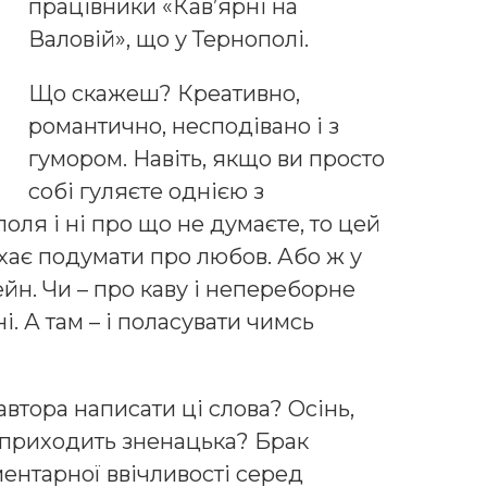
працівники «Кав’ярні на
Валовій», що у Тернополі.
Що скажеш? Креативно,
романтично, несподівано і з
гумором. Навіть, якщо ви просто
собі гуляєте однією з
ля і ні про що не думаєте, то цей
ає подумати про любов. Або ж у
ейн. Чи – про каву і непереборне
. А там – і поласувати чимсь
втора написати ці слова? Осінь,
і, приходить зненацька? Брак
ментарної ввічливості серед