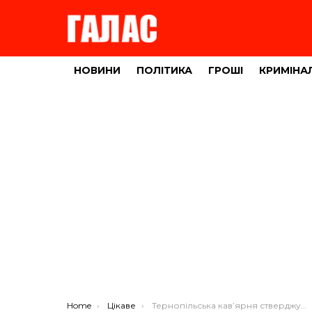
НОВИНИ
ПОЛІТИКА
ГРОШІ
КРИМІНА
You are here:
Home
Цікаве
Тернопільська кав’ярня стверджує, що любов не гріє (ФОТО)