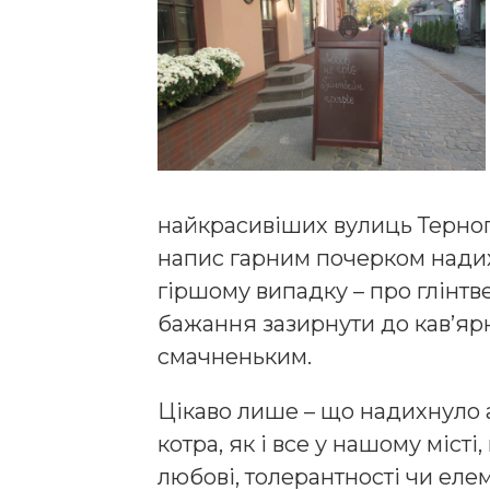
найкрасивіших вулиць Тернопо
напис гарним почерком надих
гіршому випадку – про глінтв
бажання зазирнути до кав’ярні
смачненьким.
Цікаво лише – що надихнуло а
котра, як і все у нашому міст
любові, толерантності чи еле