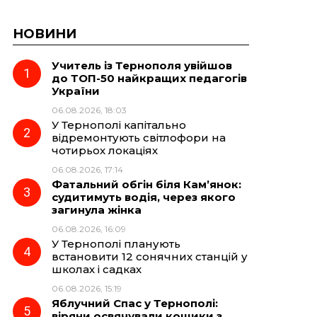
НОВИНИ
Учитель із Тернополя увійшов
до ТОП-50 найкращих педагогів
України
06.08.2026, 18:03
У Тернополі капітально
відремонтують світлофори на
чотирьох локаціях
06.08.2026, 17:14
Фатальний обгін біля Кам’янок:
судитимуть водія, через якого
загинула жінка
06.08.2026, 16:09
У Тернополі планують
встановити 12 сонячних станцій у
школах і садках
06.08.2026, 15:19
Яблучний Спас у Тернополі:
віряни освячували кошики з