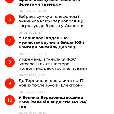
фруктами та медом
06.08.2026, 14:00
Забрала сумку з телефоном і
викинула ключі: тернополянці
загрожує до 8 років ув’язнення
06.08.2026, 13:11
У Тернополі орден «За
мужність» вручили бійцю 105-ї
бригади Михайлу Дерлиці
06.08.2026, 12:00
У Кременці зіткнулися IKSO
Samand і Lexus: шестеро
потерпілих, двох госпіталізували
06.08.2026, 11:00
До Тернополя доставили всі 17
нових тролейбусів «Електрон»
06.08.2026, 10:18
У Великій Березовиці водійка
BMW їхала зі швидкістю 147 км/
год
06.08.2026, 09:30