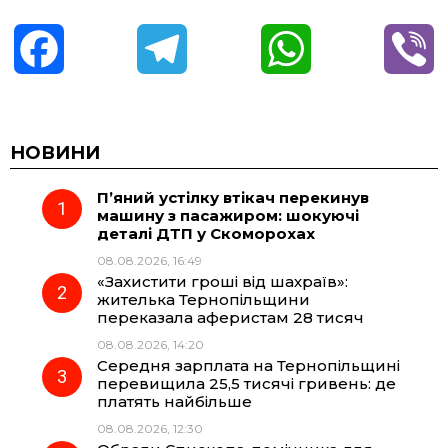
F
T
W
V
a
e
h
i
c
l
a
b
НОВИНИ
П’яний устілку втікач перекинув
e
e
t
e
машину з пасажиром: шокуючі
деталі ДТП у Скоморохах
b
g
s
r
08.08.2026, 16:49
«Захистити гроші від шахраїв»:
o
r
A
жителька Тернопільщини
переказала аферистам 28 тисяч
08.08.2026, 14:20
o
a
p
Середня зарплата на Тернопільщині
перевищила 25,5 тисячі гривень: де
k
m
p
платять найбільше
08.08.2026, 12:30