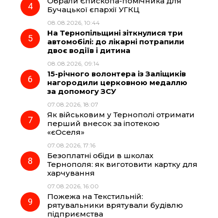
Обрали Єпископа-помічника для
Бучацької єпархії УГКЦ
08.08.2026, 10:44
На Тернопільщині зіткнулися три
автомобілі: до лікарні потрапили
двоє водіїв і дитина
08.08.2026, 09:14
15-річного волонтера із Заліщиків
нагородили церковною медаллю
за допомогу ЗСУ
07.08.2026, 18:07
Як військовим у Тернополі отримати
перший внесок за іпотекою
«єОселя»
07.08.2026, 17:16
Безоплатні обіди в школах
Тернополя: як виготовити картку для
харчування
07.08.2026, 16:00
Пожежа на Текстильній:
рятувальники врятували будівлю
підприємства