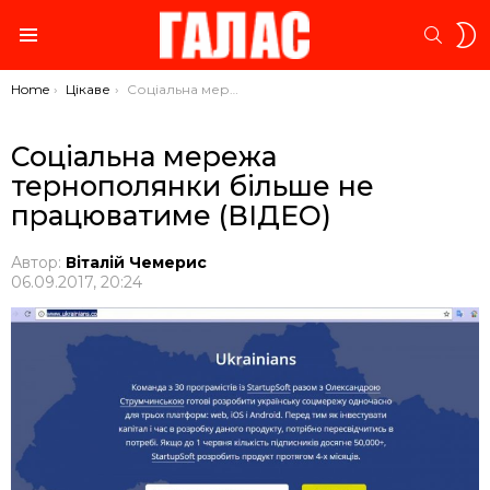
S
SEARC
S
Menu
You are here:
Home
Цікаве
Соціальна мережа тернополянки більше не працюватиме (ВІДЕО)
Соціальна мережа
тернополянки більше не
працюватиме (ВІДЕО)
Автор:
Віталій Чемерис
06.09.2017, 20:24