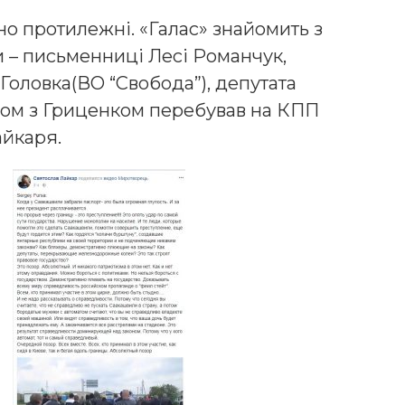
о протилежні. «Галас» знайомить з
 – письменниці Лесі Романчук,
Головка(ВО “Свобода”), депутата
зом з Гриценком перебував на КПП
айкаря.