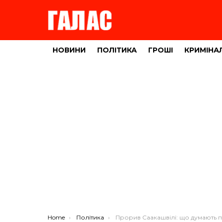
НОВИНИ
ПОЛІТИКА
ГРОШІ
КРИМІНА
You are here:
Home
Політика
Прорив Саакашвілі: що думають про це відомі тернополяни