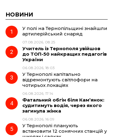
НОВИНИ
У полі на Тернопільщині знайшли
артилерійський снаряд
07.08.2026, 08:25
Учитель із Тернополя увійшов
до ТОП-50 найкращих педагогів
України
06.08.2026, 18:03
У Тернополі капітально
відремонтують світлофори на
чотирьох локаціях
06.08.2026, 17:14
Фатальний обгін біля Кам’янок:
судитимуть водія, через якого
загинула жінка
06.08.2026, 16:09
У Тернополі планують
встановити 12 сонячних станцій у
школах і садках