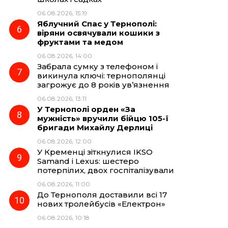
06.08.2026, 15:19
Яблучний Спас у Тернополі:
віряни освячували кошики з
фруктами та медом
06.08.2026, 14:00
Забрала сумку з телефоном і
викинула ключі: тернополянці
загрожує до 8 років ув’язнення
06.08.2026, 13:11
У Тернополі орден «За
мужність» вручили бійцю 105-ї
бригади Михайлу Дерлиці
06.08.2026, 12:00
У Кременці зіткнулися IKSO
Samand і Lexus: шестеро
потерпілих, двох госпіталізували
06.08.2026, 11:00
До Тернополя доставили всі 17
нових тролейбусів «Електрон»
06.08.2026, 10:18