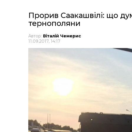
Прорив Саакашвілі: що ду
тернополяни
Автор:
Віталій Чемерис
11.09.2017, 14:17