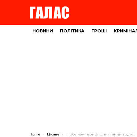
НОВИНИ
ПОЛІТИКА
ГРОШІ
КРИМІНА
You are here:
Home
Цікаве
Поблизу Тернополя п’яний водій в’їхав у дерево