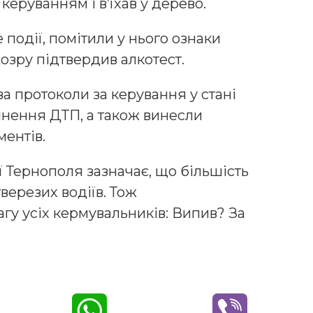
керуванням і в’їхав у дерево.
 події, помітили у нього ознаки
дозру підтвердив алкотест.
ва протоколи за керування у стані
инення ДТП, а також винесли
ментів.
ї Тернополя зазначає, що більшість
верезих водіїв. Тож
гу усіх кермувальників: Випив? За
W
V