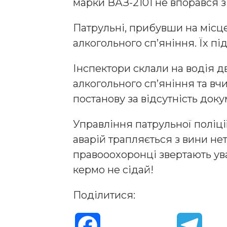
марки ВАЗ-2101 не впорався з 
Патрульні, прибувши на місце
алкогольного сп’яніння. Їх пі
Інспектори склали на водія д
алкогольного сп’яніння та вч
постанову за відсутність доку
Управління патрульної поліці
аварій трапляється з вини нет
правооохоронці звертають ува
кермо не сідай!
Поділитися:
F
T