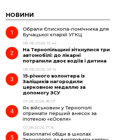
НОВИНИ
Обрали Єпископа-помічника для
Бучацької єпархії УГКЦ
08.08.2026, 10:44
На Тернопільщині зіткнулися три
автомобілі: до лікарні
потрапили двоє водіїв і дитина
08.08.2026, 09:14
15-річного волонтера із
Заліщиків нагородили
церковною медаллю за
допомогу ЗСУ
07.08.2026, 18:07
Як військовим у Тернополі
отримати перший внесок за
іпотекою «єОселя»
07.08.2026, 17:16
Безоплатні обіди в школах
Тернополя: як виготовити картку