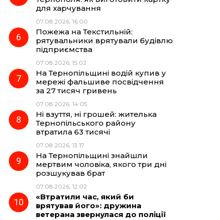
для харчування
07.08.2026, 16:00
Пожежа на Текстильній:
рятувальники врятували будівлю
підприємства
07.08.2026, 15:02
На Тернопільщині водій купив у
мережі фальшиве посвідчення
за 27 тисяч гривень
07.08.2026, 14:05
Ні взуття, ні грошей: жителька
Тернопільського району
втратила 63 тисячі
07.08.2026, 13:17
На Тернопільщині знайшли
мертвим чоловіка, якого три дні
розшукував брат
07.08.2026, 12:02
«Втратили час, який би
врятував його»: дружина
ветерана звернулася до поліції