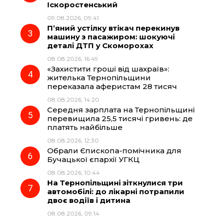
Іскоростенський
09.08.2026, 09:41
o
a
p
П’яний устілку втікач перекинув
машину з пасажиром: шокуючі
k
m
p
деталі ДТП у Скоморохах
08.08.2026, 16:49
«Захистити гроші від шахраїв»:
жителька Тернопільщини
переказала аферистам 28 тисяч
08.08.2026, 14:20
Середня зарплата на Тернопільщині
перевищила 25,5 тисячі гривень: де
платять найбільше
08.08.2026, 12:30
Обрали Єпископа-помічника для
Бучацької єпархії УГКЦ
08.08.2026, 10:44
На Тернопільщині зіткнулися три
автомобілі: до лікарні потрапили
двоє водіїв і дитина
08.08.2026, 09:14