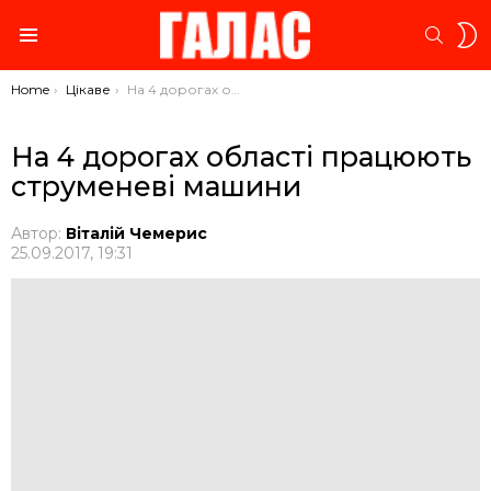
S
SEARC
S
Menu
You are here:
Home
Цікаве
На 4 дорогах області працюють струменеві машини
На 4 дорогах області працюють
струменеві машини
Автор:
Віталій Чемерис
25.09.2017, 19:31