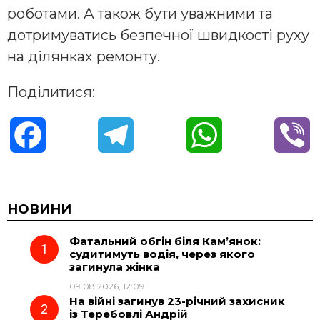
роботами. А також бути уважними та
дотримуватись безпечної швидкості руху
на ділянках ремонту.
Поділитися:
F
T
W
V
a
e
h
i
c
l
a
b
НОВИНИ
Фатальний обгін біля Кам’янок:
e
e
t
e
судитимуть водія, через якого
загинула жінка
b
g
s
r
09.08.2026, 12:09
На війні загинув 23-річний захисник
o
r
A
із Теребовлі Андрій