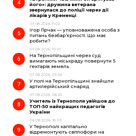
його»: дружина ветерана
звернулася до поліції через дії
лікарів у Кременці
07.08.2026, 11:02
Ігор Гірчак — уповноважена особа з
питань безбар’єрності. Що має
робити?
07.08.2026, 10:01
На Тернопільщині через суд
вимагають міськраду повернути 5
гектарів земель
07.08.2026, 09:36
У полі на Тернопільщині знайшли
артилерійський снаряд
07.08.2026, 08:25
Учитель із Тернополя увійшов до
ТОП-50 найкращих педагогів
України
06.08.2026, 18:03
У Тернополі капітально
відремонтують світлофори на