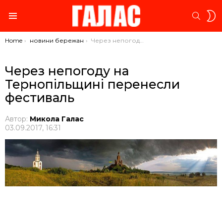
S
SEARC
S
Menu
You are here:
Home
новини бережан
Через непогоду на Тернопільщині перенесли фестиваль
Через непогоду на
Тернопільщині перенесли
фестиваль
Автор:
Микола Галас
03.09.2017, 16:31