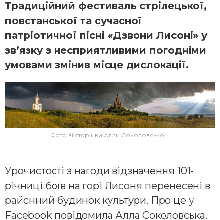
Традиційний фестиваль стрілецької,
повстанської та сучасної
патріотичної пісні «Дзвони Лисоні» у
зв’язку з несприятливими погодніми
умовами змінив місце дислокації.
Фото зі сторінки Алли Соколовської
Урочистості з нагоди відзначення 101-
річниці боїв на горі Лисоня перенесені в
районний будинок культури. Про це у
Facebook повідомила Алла Соколовська.