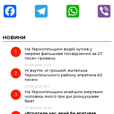
F
T
W
V
a
e
h
i
c
l
a
b
НОВИНИ
На Тернопільщині водій купив у
e
e
t
e
мережі фальшиве посвідчення за 27
тисяч гривень
b
g
s
r
07.08.2026, 14:05
Ні взуття, ні грошей: жителька
o
r
A
Тернопільського району втратила 63
тисячі
07.08.2026, 13:17
o
a
p
На Тернопільщині знайшли мертвим
чоловіка, якого три дні розшукував
k
m
p
брат
07.08.2026, 12:02
«Втратили час, який би врятував