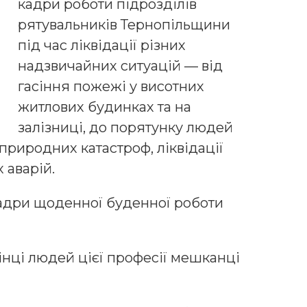
кадри роботи підрозділів
рятувальників Тернопільщини
під час ліквідації різних
надзвичайних ситуацій — від
гасіння пожежі у висотних
житлових будинках та на
залізниці, до порятунку людей
і природних катастроф, ліквідації
 аварій.
 кадри щоденної буденної роботи
цінці людей цієї професії мешканці