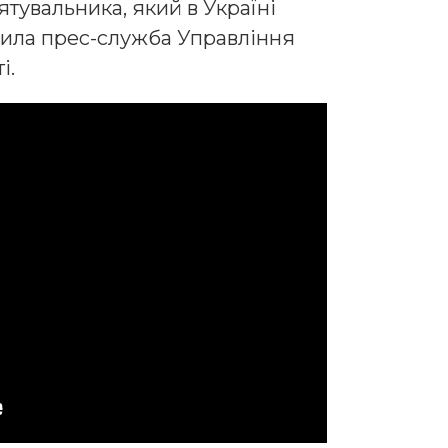
тувальника, який в Україні
орила прес-служба Управління
і.