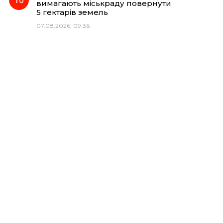
вимагають міськраду повернути
5 гектарів земель
07.08.2026, 09:36