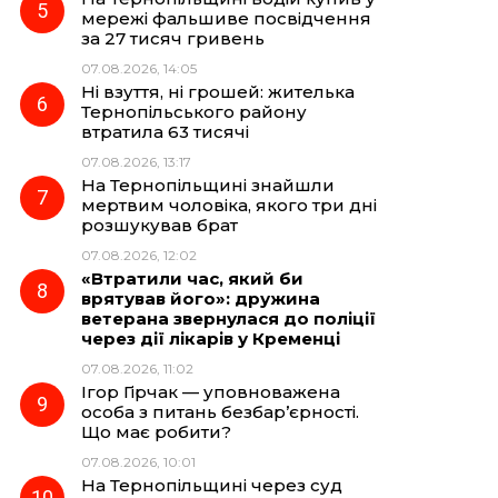
мережі фальшиве посвідчення
за 27 тисяч гривень
07.08.2026, 14:05
Ні взуття, ні грошей: жителька
Тернопільського району
втратила 63 тисячі
07.08.2026, 13:17
На Тернопільщині знайшли
мертвим чоловіка, якого три дні
розшукував брат
07.08.2026, 12:02
«Втратили час, який би
врятував його»: дружина
ветерана звернулася до поліції
через дії лікарів у Кременці
07.08.2026, 11:02
Ігор Гірчак — уповноважена
особа з питань безбар’єрності.
Що має робити?
07.08.2026, 10:01
На Тернопільщині через суд