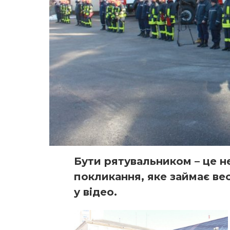
Бути рятувальником – це н
покликання, яке займає ве
у відео.