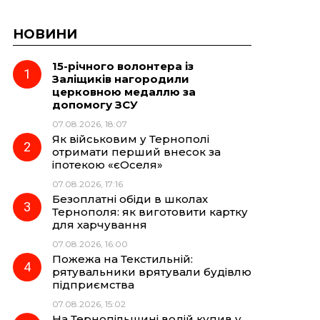
НОВИНИ
15-річного волонтера із
Заліщиків нагородили
церковною медаллю за
допомогу ЗСУ
07.08.2026, 18:07
Як військовим у Тернополі
отримати перший внесок за
іпотекою «єОселя»
07.08.2026, 17:16
Безоплатні обіди в школах
Тернополя: як виготовити картку
для харчування
07.08.2026, 16:00
Пожежа на Текстильній:
рятувальники врятували будівлю
підприємства
07.08.2026, 15:02
На Тернопільщині водій купив у