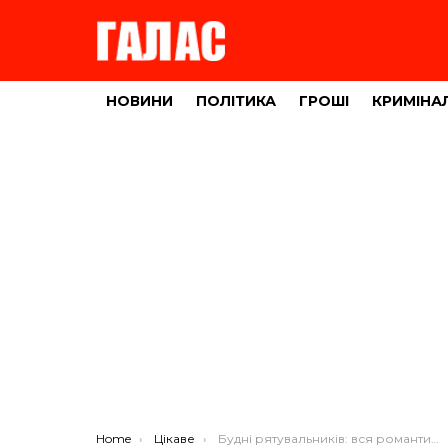
НОВИНИ
ПОЛІТИКА
ГРОШІ
КРИМІНА
You are here:
Home
Цікаве
Будні рятувальників: вся романтика важкої роботи (ВІДЕО)