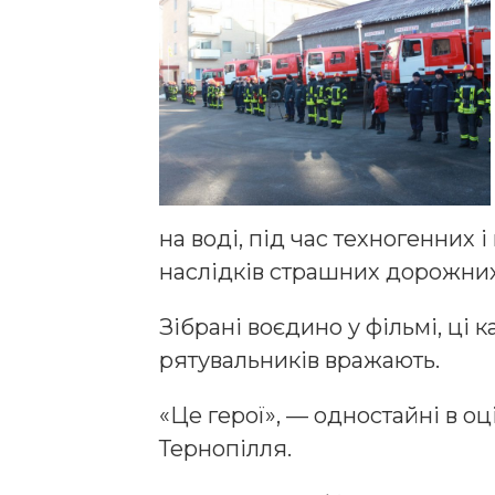
на воді, під час техногенних 
наслідків страшних дорожних
Зібрані воєдино у фільмі, ці
рятувальників вражають.
«Це герої», — одностайні в о
Тернопілля.