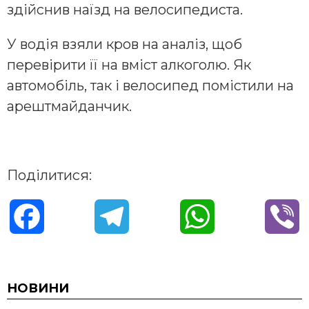
здійснив наїзд на велосипедиста.
У водія взяли кров на аналіз, щоб
перевірити її на вміст алкоголю. Як
автомобіль, так і велосипед помістили на
арештмайданчик.
Поділитися:
F
T
W
V
a
e
h
i
c
l
a
b
НОВИНИ