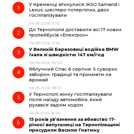
У Кременці зіткнулися IKSO Samand і
e
e
t
e
Lexus: шестеро потерпілих, двох
госпіталізували
b
g
s
r
06.08.2026, 11:00
До Тернополя доставили всі 17 нових
o
r
A
тролейбусів «Електрон»
06.08.2026, 10:18
У Великій Березовиці водійка BMW
o
a
p
їхала зі швидкістю 147 км/год
06.08.2026, 09:30
k
m
p
Яблучний Спас 6 серпня: 5 суворих
заборон, традиції та прикмети на
врожай
06.08.2026, 08:01
У Тернополі жінку госпіталізували
після наїзду автомобіля, який
рухався заднім ходом
05.08.2026, 18:40
15 років ув’язнення за вбивство 17-
річної випускниці на Тернопільщині
присудили Василю Гнатюку