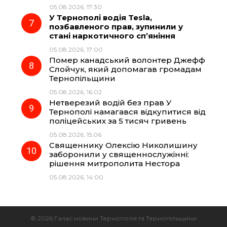
05.08.2026, 17:30
У Тернополі водія Tesla,
позбавленого прав, зупинили у
стані наркотичного сп’яніння
05.08.2026, 17:00
Помер канадський волонтер Джефф
Слойчук, який допомагав громадам
Тернопільщини
05.08.2026, 16:02
Нетверезий водій без прав У
Тернополі намагався відкупитися від
поліцейських за 5 тисяч гривень
05.08.2026, 15:06
Священнику Олексію Николишину
заборонили у священнослужінні:
рішення митрополита Нестора
05.08.2026, 14:00
© 2026 Галас новини Тернополя та Тернопільщини