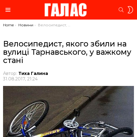
S
SEARC
S
Menu
You are here:
Home
Новини
Велосипедист, якого збили на вулиці Тарнавського, у важкому стані
Велосипедист, якого збили на
вулиці Тарнавського, у важкому
стані
Автор:
Тиха Галина
31.08.2017, 21:24