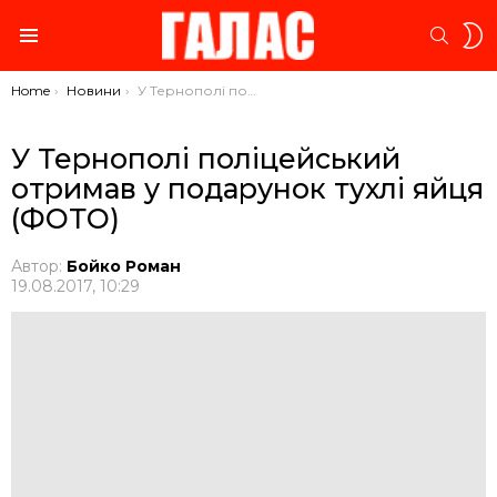
S
SEARC
S
Menu
You are here:
Home
Новини
У Тернополі поліцейський отримав у подарунок тухлі яйця (ФОТО)
У Тернополі поліцейський
отримав у подарунок тухлі яйця
(ФОТО)
Автор:
Бойко Роман
19.08.2017, 10:29