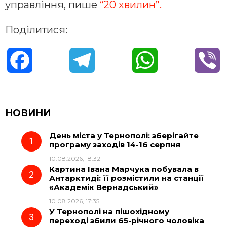
управління, пише
“20 хвилин”.
Поділитися:
F
T
W
V
a
e
h
i
c
l
a
b
НОВИНИ
День міста у Тернополі: зберігайте
e
e
t
e
програму заходів 14-16 серпня
10.08.2026, 18:32
b
g
s
r
Картина Івана Марчука побувала в
Антарктиді: її розмістили на станції
o
r
A
«Академік Вернадський»
10.08.2026, 17:35
У Тернополі на пішохідному
o
a
p
переході збили 65-річного чоловіка