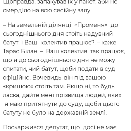
Щоправда, запакував їх у пакет, аби не
смерділо на всю сесійну залу.
– На земельній ділянці «Променя» до
сьогоднішнього дня стоїть надувний
батут, і Ваш колектив працює?, – каже
Тарас Білан. – Ваш колектив так працює,
що я до сьогоднішнього дня не можу
спитати, чий батут, щоби подати в суд
офіційно. Вочевидь, він під вашою
«кришою» стоїть там. Якщо ні, то будь
ласка, дайте мені прізвища людей, яких
я маю притягнути до суду, щоби цього
батуту не було на державній землі.
Поскаржився депутат, що досі не має