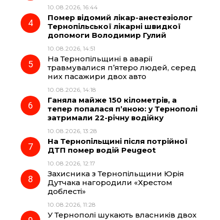
10.08.2026, 16:44
k
m
p
Помер відомий лікар-анестезіолог
Тернопільської лікарні швидкої
допомоги Володимир Гулий
10.08.2026, 14:51
На Тернопільщині в аварії
травмувалися п’ятеро людей, серед
них пасажири двох авто
10.08.2026, 14:18
Ганяла майже 150 кілометрів, а
тепер попалася п’яною: у Тернополі
затримали 22-річну водійку
10.08.2026, 13:28
На Тернопільщині після потрійної
ДТП помер водій Peugeot
10.08.2026, 12:17
Захисника з Тернопільщини Юрія
Дутчака нагородили «Хрестом
доблесті»
10.08.2026, 11:28
У Тернополі шукають власників двох