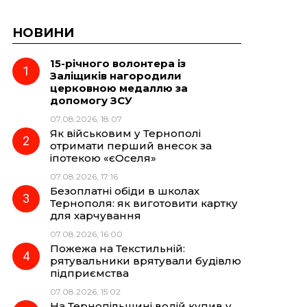
НОВИНИ
15-річного волонтера із
Заліщиків нагородили
церковною медаллю за
допомогу ЗСУ
07.08.2026, 18:07
Як військовим у Тернополі
отримати перший внесок за
іпотекою «єОселя»
07.08.2026, 17:16
Безоплатні обіди в школах
Тернополя: як виготовити картку
для харчування
07.08.2026, 16:00
Пожежа на Текстильній:
рятувальники врятували будівлю
підприємства
07.08.2026, 15:02
На Тернопільщині водій купив у