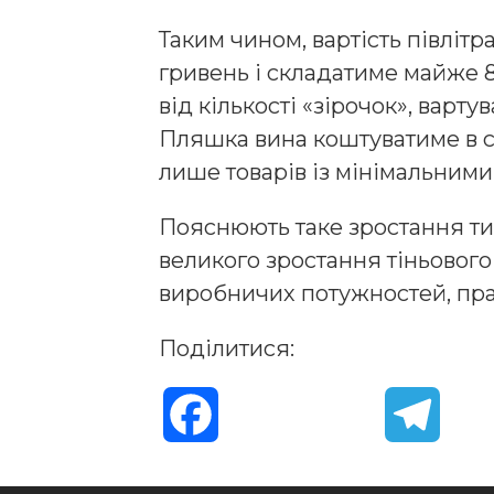
Таким чином, вартість півлітр
гривень і складатиме майже 8
від кількості «зірочок», вартува
Пляшка вина коштуватиме в се
лише товарів із мінімальними
Пояснюють таке зростання тим
великого зростання тіньового
виробничих потужностей, пра
Поділитися:
F
T
a
e