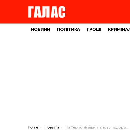
НОВИНИ
ПОЛІТИКА
ГРОШІ
КРИМІНА
You are here:
Home
Новини
На Тернопільщині знову подорожчає алкоголь