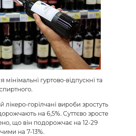
я мінімальні гуртово-відпускні та
 спиртного.
у й лікеро-горілчані вироби зростуть
одорожчають на 6,5%. Суттєво зросте
но, що він подорожчає на 12-29
чими на 7-13%.