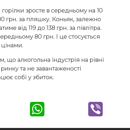
а горілки зросте в середньому на 10
0 грн. за пляшку. Коньяк, залежно
тиме від 119 до 138 грн. за півлітра.
редньому 80 грн. І це стосується
 цінами.
, що алкогольна індустрія на рівні
 ринку та не завантаженості
цює собі у збиток.
W
V
h
i