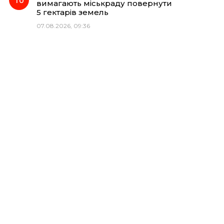
вимагають міськраду повернути
5 гектарів земель
07.08.2026, 09:36