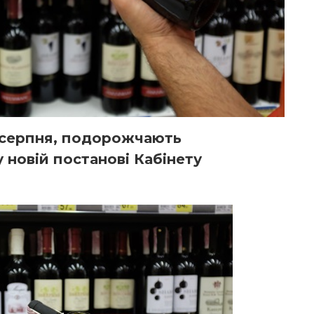
і серпня, подорожчають
у новій постанові Кабінету