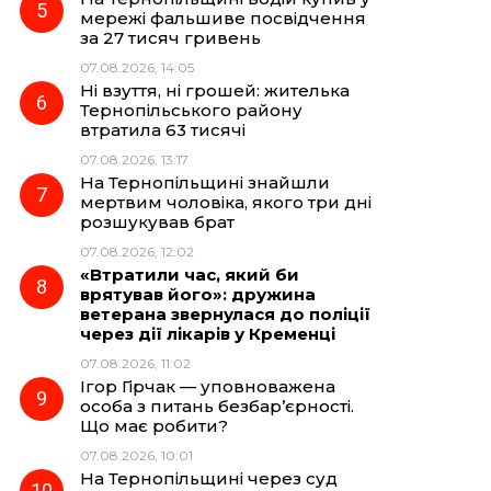
мережі фальшиве посвідчення
за 27 тисяч гривень
07.08.2026, 14:05
Ні взуття, ні грошей: жителька
Тернопільського району
втратила 63 тисячі
07.08.2026, 13:17
На Тернопільщині знайшли
мертвим чоловіка, якого три дні
розшукував брат
07.08.2026, 12:02
«Втратили час, який би
врятував його»: дружина
ветерана звернулася до поліції
через дії лікарів у Кременці
07.08.2026, 11:02
Ігор Гірчак — уповноважена
особа з питань безбар’єрності.
Що має робити?
07.08.2026, 10:01
На Тернопільщині через суд