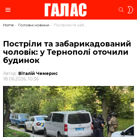
S
SEARC
S
Menu
You are here:
Home
Головні новини
Постріли та забарикадований чоловік: у Тернополі оточили будинок
Постріли та забарикадований
чоловік: у Тернополі оточили
будинок
Автор:
Віталій Чемерис
18.06.2026, 10:36