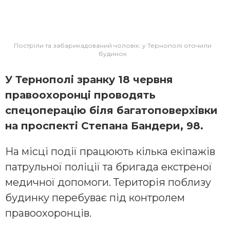
Постріли та забарикадований чоловік: у Тернополі оточили
будинок
У Тернополі зранку 18 червня
правоохоронці проводять
спецоперацію біля багатоповерхівки
на проспекті Степана Бандери, 98.
На місці події працюють кілька екіпажів
патрульної поліції та бригада екстреної
медичної допомоги. Територія поблизу
будинку перебуває під контролем
правоохоронців.