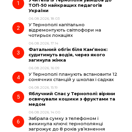
e
e
t
e
ТОП-50 найкращих педагогів
України
b
g
s
r
06.08.2026, 18:03
У Тернополі капітально
o
r
A
відремонтують світлофори на
чотирьох локаціях
06.08.2026, 17:14
o
a
p
Фатальний обгін біля Кам’янок:
судитимуть водія, через якого
k
m
p
загинула жінка
06.08.2026, 16:09
У Тернополі планують встановити 12
сонячних станцій у школах і садках
06.08.2026, 15:19
Яблучний Спас у Тернополі: віряни
освячували кошики з фруктами та
медом
06.08.2026, 14:00
Забрала сумку з телефоном і
викинула ключі: тернополянці
загрожує до 8 років ув’язнення