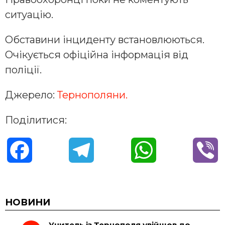
ситуацію.
Обставини інциденту встановлюються.
Очікується офіційна інформація від
поліції.
Джерело:
Тернополяни.
Поділитися:
F
T
W
V
a
e
h
i
c
l
a
b
НОВИНИ
Учитель із Тернополя увійшов до