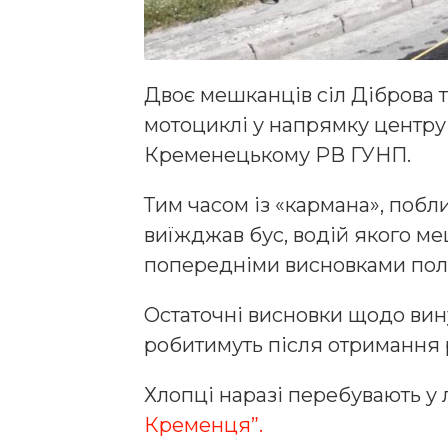
Двоє мешканців сіл Діброва та 
мотоциклі у напрямку центру
Кременецькому РВ ГУНП.
Тим часом із «кармана», побли
виїжджав бус, водій якого ме
попередніми висновками поліц
Остаточні висновки щодо вин
робитимуть після отримання р
Хлопці наразі перебувають у 
Кременця”.