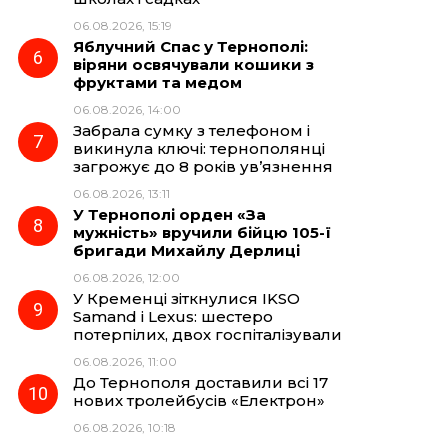
06.08.2026, 15:19
Яблучний Спас у Тернополі:
віряни освячували кошики з
фруктами та медом
06.08.2026, 14:00
Забрала сумку з телефоном і
викинула ключі: тернополянці
загрожує до 8 років ув’язнення
06.08.2026, 13:11
У Тернополі орден «За
мужність» вручили бійцю 105-ї
бригади Михайлу Дерлиці
06.08.2026, 12:00
У Кременці зіткнулися IKSO
Samand і Lexus: шестеро
потерпілих, двох госпіталізували
06.08.2026, 11:00
До Тернополя доставили всі 17
нових тролейбусів «Електрон»
06.08.2026, 10:18