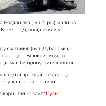
Богданівка (19 і 21 рік) їхали на
 Кременця, повідомили у
зу смітників (вул. Дубенська),
шканець с. Білокриниця, за
ії, мав би пропустити хлопців.
уватця аварії правоохоронці
езультатів експертизи.
лікарні, пише сайт
“Пульс