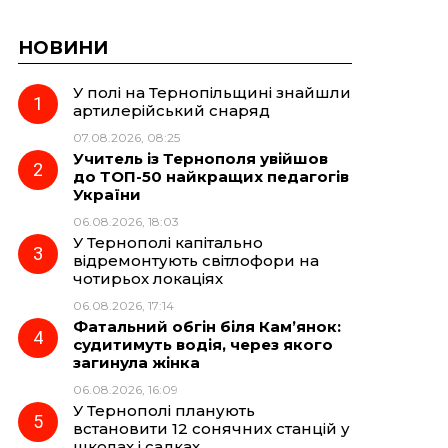
НОВИНИ
У полі на Тернопільщині знайшли
артилерійський снаряд
07.08.2026, 08:25
Учитель із Тернополя увійшов
до ТОП-50 найкращих педагогів
України
06.08.2026, 18:03
У Тернополі капітально
відремонтують світлофори на
чотирьох локаціях
06.08.2026, 17:14
Фатальний обгін біля Кам’янок:
судитимуть водія, через якого
загинула жінка
06.08.2026, 16:09
У Тернополі планують
встановити 12 сонячних станцій у
школах і садках