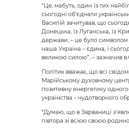
“Це, мабуть, один із тих най
сьогодні об’єднати українськ
Василій зачитував, що сьогодн
Донецька, із Луганська, із Кри
держави, – це було символом 
наша Україна – єдина, і сього
великою силою”. – зазначив в
Політик вважає, що всі свідом
Марійському духовному центр
позитивну енергетику одного
українства – чудотворного об
“Думаю, що в Зарваниці з’явл
півтора зі всією своєю родино