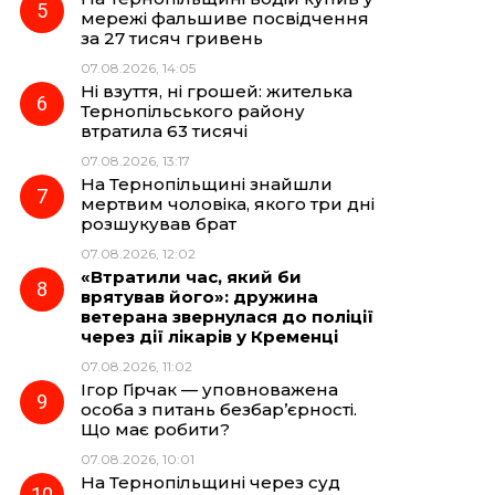
мережі фальшиве посвідчення
за 27 тисяч гривень
07.08.2026, 14:05
Ні взуття, ні грошей: жителька
Тернопільського району
втратила 63 тисячі
07.08.2026, 13:17
На Тернопільщині знайшли
мертвим чоловіка, якого три дні
розшукував брат
07.08.2026, 12:02
«Втратили час, який би
врятував його»: дружина
ветерана звернулася до поліції
через дії лікарів у Кременці
07.08.2026, 11:02
Ігор Гірчак — уповноважена
особа з питань безбар’єрності.
Що має робити?
07.08.2026, 10:01
На Тернопільщині через суд