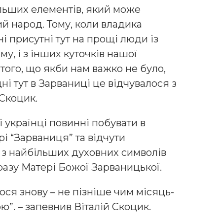
більших елементів, який може
ий народ. Тому, коли владика
і присутні тут на прощі люди із
му, і з інших куточків нашої
того, що якби нам важко не було,
дні тут в Зарваниці це відчувалося з
.Скоцик.
і українці повинні побувати в
і “Зарваниця” та відчути
 з найбільших духовних символів
разу Матері Божої Зарваницької.
юся знову – не пізніше чим місяць-
ю”. – запевнив Віталій Скоцик.