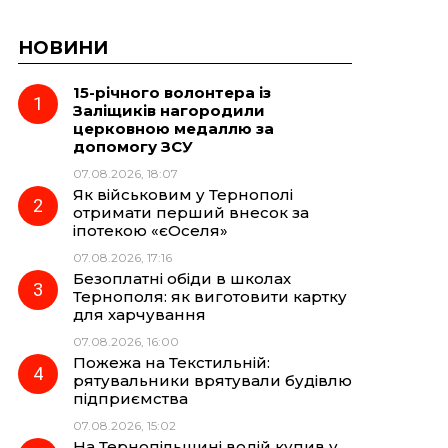
НОВИНИ
15-річного волонтера із
Заліщиків нагородили
церковною медаллю за
допомогу ЗСУ
07.08.2026, 18:07
Як військовим у Тернополі
отримати перший внесок за
іпотекою «єОселя»
07.08.2026, 17:16
Безоплатні обіди в школах
Тернополя: як виготовити картку
для харчування
07.08.2026, 16:00
Пожежа на Текстильній:
рятувальники врятували будівлю
підприємства
07.08.2026, 15:02
На Тернопільщині водій купив у