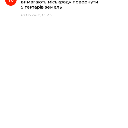
вимагають міськраду повернути
5 гектарів земель
07.08.2026, 09:36