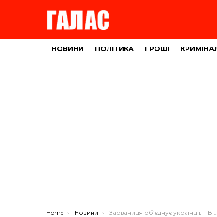
НОВИНИ
ПОЛІТИКА
ГРОШІ
КРИМІНА
You are here:
Home
Новини
Зарваниця об’єднує українців – Віталій Скоцик