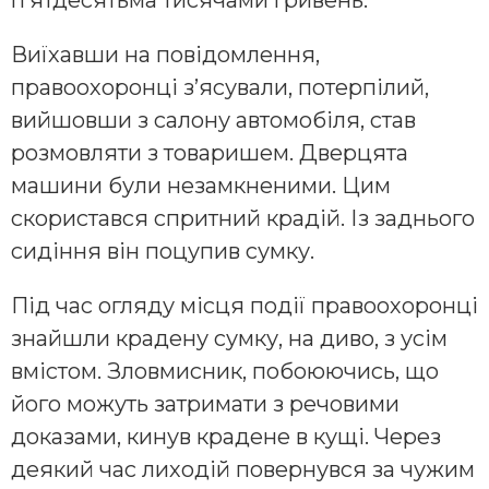
п’ятдесятьма тисячами гривень.
Виїхавши на повідомлення,
правоохоронці з’ясували, потерпілий,
вийшовши з салону автомобіля, став
розмовляти з товаришем. Дверцята
машини були незамкненими. Цим
скористався спритний крадій. Із заднього
сидіння він поцупив сумку.
Під час огляду місця події правоохоронці
знайшли крадену сумку, на диво, з усім
вмістом. Зловмисник, побоюючись, що
його можуть затримати з речовими
доказами, кинув крадене в кущі. Через
деякий час лиходій повернувся за чужим