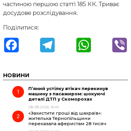
частиною першою статті 185 КК. Триває
досудове розслідування.
Поділитися:
F
T
W
V
a
e
h
i
c
l
a
b
НОВИНИ
П’яний устілку втікач перекинув
e
e
t
e
машину з пасажиром: шокуючі
деталі ДТП у Скоморохах
b
g
s
r
08.08.2026, 16:49
«Захистити гроші від шахраїв»:
o
r
A
жителька Тернопільщини
переказала аферистам 28 тисяч