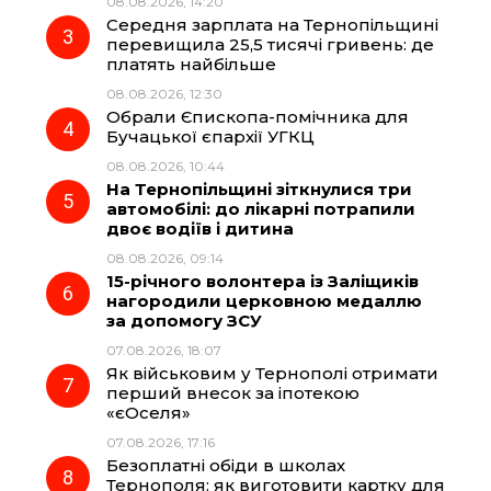
08.08.2026, 14:20
o
a
p
Середня зарплата на Тернопільщині
перевищила 25,5 тисячі гривень: де
k
m
p
платять найбільше
08.08.2026, 12:30
Обрали Єпископа-помічника для
Бучацької єпархії УГКЦ
08.08.2026, 10:44
На Тернопільщині зіткнулися три
автомобілі: до лікарні потрапили
двоє водіїв і дитина
08.08.2026, 09:14
15-річного волонтера із Заліщиків
нагородили церковною медаллю
за допомогу ЗСУ
07.08.2026, 18:07
Як військовим у Тернополі отримати
перший внесок за іпотекою
«єОселя»
07.08.2026, 17:16
Безоплатні обіди в школах
Тернополя: як виготовити картку для