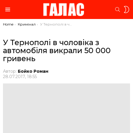
S
SEARC
S
Menu
You are here:
Home
Кримінал
У Тернополі в чоловіка з автомобіля викрали 50 000 гривень
У Тернополі в чоловіка з
автомобіля викрали 50 000
гривень
Автор:
Бойко Роман
28.07.2017, 18:55