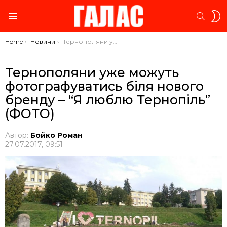
S
SEARC
S
Menu
You are here:
Home
Новини
Тернополяни уже можуть фотографуватись біля нового бренду – “Я люблю Тернопіль” (ФОТО)
Тернополяни уже можуть
фотографуватись біля нового
бренду – “Я люблю Тернопіль”
(ФОТО)
Автор:
Бойко Роман
27.07.2017, 09:51