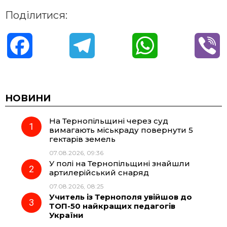
Поділитися:
F
T
W
V
a
e
h
i
c
l
a
b
НОВИНИ
На Тернопільщині через суд
e
e
t
e
вимагають міськраду повернути 5
гектарів земель
b
g
s
r
07.08.2026, 09:36
У полі на Тернопільщині знайшли
o
r
A
артилерійський снаряд
07.08.2026, 08:25
Учитель із Тернополя увійшов до
o
a
p
ТОП-50 найкращих педагогів
України
k
m
p