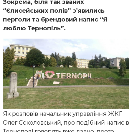
Зокрема, біля так званих
“Єлисейських полів” з’явились
перголи та брендовий напис “Я
люблю Тернопіль”.
Як розповів начальник управління ЖКГ
Олег Соколовський, про подібний напис в
Тернополі говорять вже давно, проте