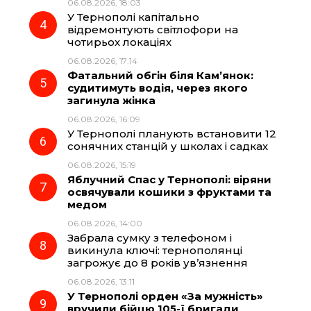
06.08.2026, 18:03
У Тернополі капітально
відремонтують світлофори на
чотирьох локаціях
06.08.2026, 17:14
Фатальний обгін біля Кам’янок:
судитимуть водія, через якого
загинула жінка
06.08.2026, 16:09
У Тернополі планують встановити 12
сонячних станцій у школах і садках
06.08.2026, 15:19
Яблучний Спас у Тернополі: віряни
освячували кошики з фруктами та
медом
06.08.2026, 14:00
Забрала сумку з телефоном і
викинула ключі: тернополянці
загрожує до 8 років ув’язнення
06.08.2026, 13:11
У Тернополі орден «За мужність»
вручили бійцю 105-ї бригади